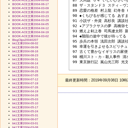
 87 大問題’０４ いしいひさいち/
BOOK-ACE文庫2004-06-08
BOOK-ACE文庫2004-06-17
 88 ザ・スタンド３ スティ－ヴン
BOOK-ACE文庫2004-03-09
 89 恋愛の格差 村上龍 幻冬舎 04
BOOK-ACE文庫2004-03-16
 90 ◆くちびるが感じてる あすま
BOOK-ACE文庫2004-03-23
BOOK-ACE文庫2004-03-29
 91 小説ザ・外資 高杉良 講談社 0
BOOK-ACE文庫2004-04-05
 92 ★アプラクサスの夢 高橋弥七
BOOK-ACE文庫2004-04-12
 93 燃えよ剣上巻 司馬遼太郎 新潮
BOOK-ACE文庫2004-04-19
 94 ◆階段の途中で彼が待ってる 松
BOOK-ACE文庫2004-03-02
BlogClips20040207
 95 歩兵の本領 浅田次郎 講談社 0
bk1文庫2004-08-02
 96 幸運を引きよせるスピリチュア
bk1文庫2004-08-09
 97 古くて豊かなイギリスの家便利
bk1文庫2004-08-16
bk1文庫2004-08-23
 98 桶川スト－カ－殺人事件 清水潔
bk1文庫2004-08-31
 99 東京旅行記 嵐山光三郎 光文社
bk1文庫2004-06-14
bk1文庫2004-06-21
bk1文庫2004-06-28
bk1文庫2004-07-05
bk1文庫2004-07-12
最終更新時間：2019年09月08日 10時
bk1文庫2004-07-19
bk1文庫2004-07-26
bk1文庫2004-04-19
bk1文庫2004-04-26
bk1文庫2004-05-03
bk1文庫2004-05-10
bk1文庫2004-05-17
bk1文庫2004-05-24
bk1文庫2004-05-31
bk1文庫2004-06-07
bk1文庫2004-03-01
bk1文庫2004-03-08