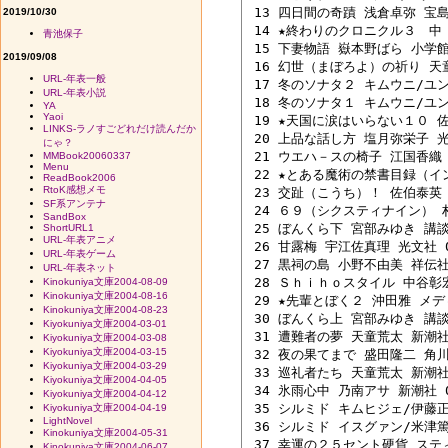
 13 四日間の奇蹟 浅倉卓弥 宝島社
2019/10/30
 14 ★終わりのクロニクル３　中 
青池保子
 15 下妻物語 嶽本野ばら 小学館 0
2019/09/08
 16 幻世（まぼろよ）の祈り 天童荒
URL-年表一般
 17 冬のソナタ２ キムウニ/ユン
URL-年表小説
 18 冬のソナタ１ キムウニ/ユン
YA
Yaoi
 19 ★天国に涙はいらない１０ 佐
LINKS-ラノすごどれだけ読んだか
 20 上品な話し方 塩月弥栄子 光文
にゃ？
 21 ウエハ－スの椅子 江国香織 角
MMBook20060337
Menu
 22 ★とある魔術の禁書目録（イン
ReadBook2006
RtoK感想メモ
 23 交趾（こうち）！ 佐伯泰英 徳
SF系アンテナ
 24 ６９（シクスティナイン） 村上
SandBox
 25 ぼんくら下 宮部みゆき 講談社
ShortURL1
URL-年表アニメ
 26 甘露梅 宇江佐真理 光文社 04
URL-年表ゲーム
 27 黒祠の島 小野不由美 祥伝社 0
URL-年表ネット
 28 Ｓｈｉｈｏスタイル 中谷彰宏
Kinokuniya文庫2004-08-09
Kinokuniya文庫2004-08-16
 29 ★先輩とぼく２ 沖田雅 メディ
Kinokuniya文庫2004-08-23
 30 ぼんくら上 宮部みゆき 講談社
Kiyokuniya文庫2004-03-01
 31 遭難者の夢 天童荒太 新潮社 0
Kiyokuniya文庫2004-03-08
Kiyokuniya文庫2004-03-15
 32 夜の果てまで 盛田隆二 角川書
Kiyokuniya文庫2004-03-29
 33 巡礼者たち 天童荒太 新潮社 0
Kiyokuniya文庫2004-04-05
 34 氷雨心中 乃南アサ 新潮社 04
Kiyokuniya文庫2004-04-12
 35 シルミド キムヒジェ/伊藤正治
Kiyokuniya文庫2004-04-19
LightNovel
 36 シルミド イスグァン/米津篤八
Kinokuniya文庫2004-05-31
 37 幸運の２５セント硬貨 スティ
Kinokuniya文庫2004-06-07