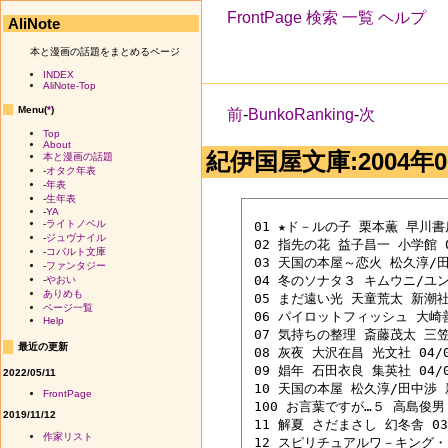
FrontPage
検索
一覧
ヘルプ
AliNote
本と漫画の話題をまとめるページ
INDEX
AliNote-Top
Menu(
*
)
前
-
BunkoRanking
-
次
Top
About
紀伊国屋文庫:2004年06
本と漫画の話題
-
オタク年表
-
年表
-
生年表
-
YA
-
ライトノベル
 01 ★ド－ルの子 栗本薫 早川書房 
-
ジュヴナイル
 02 指先の花 益子昌一 小学館 04
-
コバルト文庫
 03 天国の本屋～恋火 松久淳/田中
-
ファンタジー
 04 冬のソナタ３ キムウニ/ユン
-
やおい
ありめも
 05 まだ遠い光 天童荒太 新潮社 0
ページ一覧
 06 パイロットフィッシュ 大崎善生
Help
 07 気持ちの整理 斎藤茂太 三笠書
最近の更新
 08 灰夜 大沢在昌 光文社 04/06
 09 娼年 石田衣良 集英社 04/05
2022/05/11
 10 天国の本屋 松久淳/田中渉 新
FrontPage
 100 お言葉ですが…５ 高島俊男 
2019/11/12
 11 解夏 さだまさし 幻冬舎 03/
作家リスト
 12 スピリチュアルワ－キング・ブ