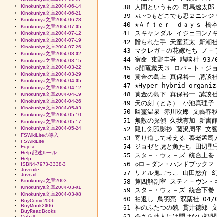
Kinokuniya文庫2004-06-14
 38 人間というもの 司馬遼太郎 Ｐ
Kinokuniya文庫2004-06-21
 39 ★いつもどこでも忍２ニンジャ
Kinokuniya文庫2004-06-28
 40 ★Ａｆｔｅｒ　ｄａｙｓ 橋本
Kinokuniya文庫2004-07-05
 41 スキャンダル イジェヨン/キ
Kinokuniya文庫2004-07-12
Kinokuniya文庫2004-07-19
 42 贈られた手 天童荒太 新潮社 0
Kinokuniya文庫2004-07-26
 43 マクレガ－の花嫁たち ノ－ラ
Kinokuniya文庫2004-08-02
 44 宿命 東野圭吾 講談社 93/07
Kinokuniya文庫2004-03-15
Kinokuniya文庫2004-03-22
 45 ◇闘竜戴天３ ロバ－ト・ジョ
Kinokuniya文庫2004-03-29
 46 黄金の島上 真保裕一 講談社 0
Kinokuniya文庫2004-04-05
 47 ★Hyper hybrid orga
Kinokuniya文庫2004-04-12
 48 黄金の島下 真保裕一 講談社 0
Kinokuniya文庫2004-04-19
Kinokuniya文庫2004-04-26
 49 天の刻（とき） 小池真理子 文
Kinokuniya文庫2004-05-03
 50 幽霊温泉 赤川次郎 文藝春秋 0
Kinokuniya文庫2004-05-10
 51 無敵の探偵 久我有加 新書館 0
Kinokuniya文庫2004-05-17
Kinokuniya文庫2004-05-24
 52 隠し剣孤影抄 藤沢周平 文藝春
FSWikiLiteの導入
 53 寄り道して考える 養老孟司/森
FSWikiLite
 54 ジョゼと虎と魚たち 田辺聖子 
Fujosi
Help-記述ルール
 55 スタ－・ウォ－ズ 統合上巻 
Help
 56 ◇ロ－ダン・ハンドブック２ 早
ISBN4-7973-3338-3
Juvenile
 57 リアル鬼ごっこ 山田悠介 幻冬
Juvnail
Kinokuniya文庫2003
 58 第四解剖室 スティ－ヴン・キ
Kinokuniya文庫2004-03-01
 59 スタ－・ウォ－ズ 統合下巻 
Kinokuniya文庫2004-03-08
 60 袖返し 鳥羽亮 双葉社 04/06
BuyComic2006
BuyMook2006
 61 神のふたつの貌 貫井徳郎 文藝
BuyReadBooks
 62 今さら他人には聞けない疑問６
Cobalt