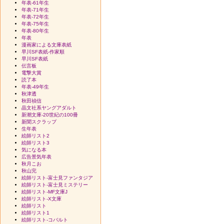
年表-61年生
年表-71年生
年表-72年生
年表-75年生
年表-80年生
年表
漫画家による文庫表紙
早川SF表紙-作家順
早川SF表紙
伝言板
電撃大賞
読了本
年表-49年生
秋津透
秋田禎信
晶文社系ヤングアダルト
新潮文庫-20世紀の100冊
新聞スクラップ
生年表
絵師リスト2
絵師リスト3
気になる本
広告景気年表
秋月こお
秋山完
絵師リスト-富士見ファンタジア
絵師リスト-富士見ミステリー
絵師リスト-MF文庫J
絵師リスト-X文庫
絵師リスト
絵師リスト1
絵師リスト-コバルト