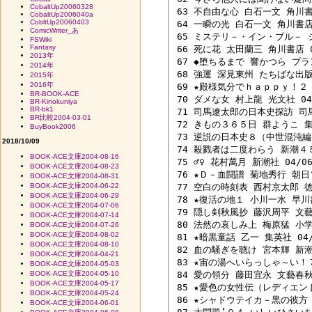
CobaltUp20060328
 63 不自由な心 白石一文 角川書店
CobaltUp2006040a
CobltUp20060403
 64 一瞬の光 白石一文 角川書店 0
ComicWriter_あ
 65 ミステリ－・イン・ブル－ 
FSWiki
Fantasy
 66 死に花 太田蘭三 角川書店 04
2013年
 67 ◆堕ちるまで 響かつら プラン
2014年
 68 強運 深見東州 たちばな出版 9
2015年
2016年
 69 ★殿様気分でｈａｐｐｙ！２ 
BR-BOOK-ACE
 70 ダメな女 村上龍 光文社 04/
BR-Kinokuniya
BR-bk1
 71 司馬遼太郎の日本史探訪 司馬
BR比較2004-03-01
 72 きもの３６５日 群ようこ 集英
BuyBook2006
 73 逆説の日本史８（中世混沌編）
2018/10/09
 74 殺戮者は二度わらう 新潮４５編
BOOK-ACE文庫2004-08-16
 75 ♂♀ 花村萬月 新潮社 04/06 
BOOK-ACE文庫2004-08-23
 76 ★Ｄ－血闘譜 菊地秀行 朝日ソ
BOOK-ACE文庫2004-08-31
BOOK-ACE文庫2004-06-22
 77 空白の時刻表 西村京太郎 徳間
BOOK-ACE文庫2004-06-29
 78 ★復活の地１ 小川一水 早川書房
BOOK-ACE文庫2004-07-06
 79 隠し剣秋風抄 藤沢周平 文藝春
BOOK-ACE文庫2004-07-14
 80 法然の哀しみ上 梅原猛 小学館
BOOK-ACE文庫2004-07-26
BOOK-ACE文庫2004-08-02
 81 ★暗黒童話 乙一 集英社 04/0
BOOK-ACE文庫2004-08-10
 82 血の騒ぎを聴け 宮本輝 新潮社
BOOK-ACE文庫2004-04-21
 83 ★宙の湯へいらっしゃ～い！７
BOOK-ACE文庫2004-05-03
BOOK-ACE文庫2004-05-10
 84 愛の領分 藤田宜永 文藝春秋 0
BOOK-ACE文庫2004-05-17
 85 ★愛色の女性伝（レディエンド
BOOK-ACE文庫2004-05-24
 86 ★シャドウテイカ－黒の彼方 
BOOK-ACE文庫2004-06-01