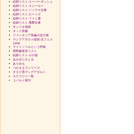
絵師リスト-スーパーダッシュ
絵師リスト-スニーカー
絵師リスト-ソノラマ文庫
絵師リスト-ビーンズ
絵師リスト-ファミ通
絵師リスト-電撃文庫
サンリオ表紙
ネット辞書
ファンタジア長編小説大賞
ヤングアダルト総括-京フェス
1999
ライトノベルという呼称
岡野麻里安リスト
絵師リスト-その他
あかほりさとる
ありめも
つかまえてシリーズ
オタク系ヤングアダルト
カテゴリー一覧
コバルト新刊