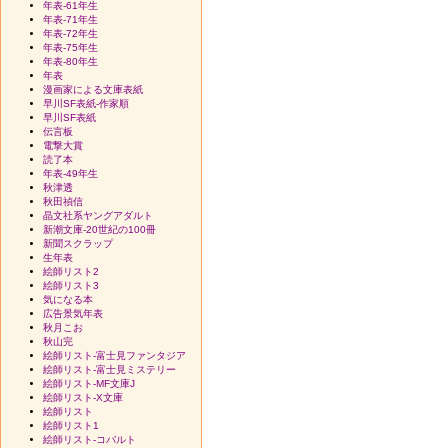
年表-61年生
年表-71年生
年表-72年生
年表-75年生
年表-80年生
年表
漫画家による文庫表紙
早川SF表紙-作家順
早川SF表紙
伝言板
電撃大賞
読了本
年表-49年生
秋津透
秋田禎信
晶文社系ヤングアダルト
新潮文庫-20世紀の100冊
新聞スクラップ
生年表
絵師リスト2
絵師リスト3
気になる本
広告景気年表
秋月こお
秋山完
絵師リスト-富士見ファンタジア
絵師リスト-富士見ミステリー
絵師リスト-MF文庫J
絵師リスト-X文庫
絵師リスト
絵師リスト1
絵師リスト-コバルト