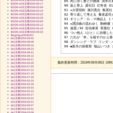
BOOK-ACE文庫2004-06-08
 89 死にゆく妻との旅路 清水久典 
BOOK-ACE文庫2004-06-17
 90 血と骨上 梁石日 幻冬舎 01/
BOOK-ACE文庫2004-03-09
 91 ★火雷招剣 瀬川貴次 集英社 0
BOOK-ACE文庫2004-03-16
 92 寄り道して考える 養老孟司/森
BOOK-ACE文庫2004-03-23
BOOK-ACE文庫2004-03-29
 93 ギリシア・ロ－マ神話上 トマ
BOOK-ACE文庫2004-04-05
 94 ★譚詩曲の流れゆく 駒崎優 角
BOOK-ACE文庫2004-04-12
 95 遠霞ノ峠 佐伯泰英 双葉社 04
BOOK-ACE文庫2004-04-19
BOOK-ACE文庫2004-03-02
 96 つい他人（ひと）に自慢した
BlogClips20040207
 97 だれが「本」を殺すのか上巻 
bk1文庫2004-08-02
 98 ダンシング・ラブ リンダ・ハ
bk1文庫2004-08-09
bk1文庫2004-08-16
 99 ◆新月の前夜祭 瑞山いつき 角
bk1文庫2004-08-23
bk1文庫2004-08-31
bk1文庫2004-06-14
bk1文庫2004-06-21
最終更新時間：2019年09月08日 10時
bk1文庫2004-06-28
bk1文庫2004-07-05
bk1文庫2004-07-12
bk1文庫2004-07-19
bk1文庫2004-07-26
bk1文庫2004-04-19
bk1文庫2004-04-26
bk1文庫2004-05-03
bk1文庫2004-05-10
bk1文庫2004-05-17
bk1文庫2004-05-24
bk1文庫2004-05-31
bk1文庫2004-06-07
bk1文庫2004-03-01
bk1文庫2004-03-08