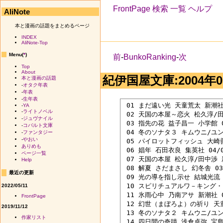
FrontPage
検索
一覧
ヘルプ
AliNote
本と漫画の話題をまとめるページ
INDEX
AliNote-Top
Menu(
*
)
前
-
BunkoRanking
-
次
Top
About
紀伊国屋文庫:2004年05
本と漫画の話題
-
オタク年表
-
年表
-
生年表
 01 まだ遠い光 天童荒太 新潮社 0
-
YA
-
ライトノベル
 02 天国の本屋～恋火 松久淳/田中
-
ジュヴナイル
 03 指先の花 益子昌一 小学館 04
-
コバルト文庫
 04 冬のソナタ３ キムウニ/ユン
-
ファンタジー
-
やおい
 05 パイロットフィッシュ 大崎善生
ありめも
 06 娼年 石田衣良 集英社 04/05
ページ一覧
 07 天国の本屋 松久淳/田中渉 新
Help
 08 解夏 さだまさし 幻冬舎 03/
最近の更新
 09 光の導を指し示せ 結城光流 角
 10 スピリチュアルワ－キング・ブ
2022/05/11
 11 氷雨心中 乃南アサ 新潮社 04
FrontPage
 12 幻世（まぼろよ）の祈り 天童荒
2019/11/12
 13 冬のソナタ２ キムウニ/ユン
作家リスト
 14 四日間の奇蹟 浅倉卓弥 宝島社