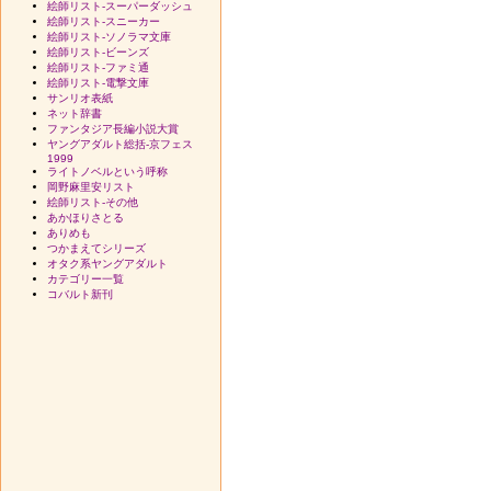
絵師リスト-スーパーダッシュ
絵師リスト-スニーカー
絵師リスト-ソノラマ文庫
絵師リスト-ビーンズ
絵師リスト-ファミ通
絵師リスト-電撃文庫
サンリオ表紙
ネット辞書
ファンタジア長編小説大賞
ヤングアダルト総括-京フェス
1999
ライトノベルという呼称
岡野麻里安リスト
絵師リスト-その他
あかほりさとる
ありめも
つかまえてシリーズ
オタク系ヤングアダルト
カテゴリー一覧
コバルト新刊