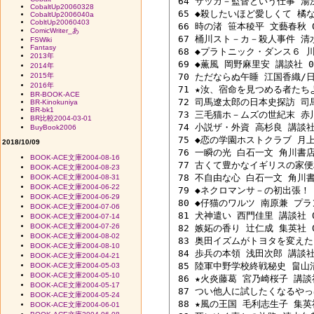
 64 サッカ－監督という仕事 湯浅健
CobaltUp20060328
 65 ◆殺したいほど愛しくて 橘なつ
CobaltUp2006040a
CobltUp20060403
 66 時の渚 笹本稜平 文藝春秋 04
ComicWriter_あ
 67 桶川スト－カ－殺人事件 清水潔
FSWiki
Fantasy
 68 ◆プラトニック・ダンス６ 川原
2013年
 69 ◆薫風 岡野麻里安 講談社 04
2014年
2015年
 70 ただならぬ午睡 江国香織/日
2016年
 71 ★汝、宿命を見つめる者たちよ
BR-BOOK-ACE
 72 司馬遼太郎の日本史探訪 司馬
BR-Kinokuniya
BR-bk1
 73 三毛猫ホ－ムズの世紀末 赤川次
BR比較2004-03-01
 74 小説ザ・外資 高杉良 講談社 0
BuyBook2006
 75 ◆恋の学園ホストクラブ 月上
2018/10/09
 76 一瞬の光 白石一文 角川書店 0
BOOK-ACE文庫2004-08-16
 77 古くて豊かなイギリスの家便利
BOOK-ACE文庫2004-08-23
 78 不自由な心 白石一文 角川書店
BOOK-ACE文庫2004-08-31
BOOK-ACE文庫2004-06-22
 79 ◆ネクロマンサ－の初出張！ 椹
BOOK-ACE文庫2004-06-29
 80 ◆仔猫のワルツ 南原兼 プラン
BOOK-ACE文庫2004-07-06
 81 犬神遣い 西門佳里 講談社 04
BOOK-ACE文庫2004-07-14
BOOK-ACE文庫2004-07-26
 82 嫉妬の香り 辻仁成 集英社 04
BOOK-ACE文庫2004-08-02
 83 奥田イズムがトヨタを変えた 
BOOK-ACE文庫2004-08-10
 84 歩兵の本領 浅田次郎 講談社 0
BOOK-ACE文庫2004-04-21
 85 陸軍中野学校終戦秘史 畠山清
BOOK-ACE文庫2004-05-03
BOOK-ACE文庫2004-05-10
 86 ★火炎藤葛 宮乃崎桜子 講談社 
BOOK-ACE文庫2004-05-17
 87 つい他人に試したくなるやっ
BOOK-ACE文庫2004-05-24
 88 ★風の王国 毛利志生子 集英社 
BOOK-ACE文庫2004-06-01