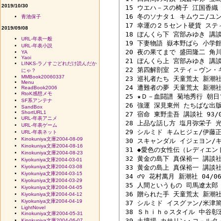
2019/10/30
 15 ウエハ－スの椅子 江国香織 角
 16 冬のソナタ１ キムウニ/ユン
青池保子
 17 幸運の２５セント硬貨 スティ
2019/09/08
 18 ぼんくら下 宮部みゆき 講談社
URL-年表一般
 19 下妻物語 嶽本野ばら 小学館 0
URL-年表小説
 20 夜の果てまで 盛田隆二 角川書
YA
Yaoi
 21 ぼんくら上 宮部みゆき 講談社
LINKS-ラノすごどれだけ読んだか
 22 第四解剖室 スティ－ヴン・キ
にゃ？
MMBook20060337
 23 巡礼者たち 天童荒太 新潮社 0
Menu
 24 遭難者の夢 天童荒太 新潮社 0
ReadBook2006
RtoK感想メモ
 25 ★Ｄ－血闘譜 菊地秀行 朝日ソ
SF系アンテナ
 26 強運 深見東州 たちばな出版 9
SandBox
ShortURL1
 27 宿命 東野圭吾 講談社 93/07
URL-年表アニメ
 28 上品な話し方 塩月弥栄子 光文
URL-年表ゲーム
 29 シルミド キムヒジェ/伊藤正治
URL-年表ネット
Kinokuniya文庫2004-08-09
 30 スキャンダル イジェヨン/キ
Kinokuniya文庫2004-08-16
 31 ◆愛色の女性伝（レディエンド
Kinokuniya文庫2004-08-23
 32 黄金の島下 真保裕一 講談社 0
Kiyokuniya文庫2004-03-01
Kiyokuniya文庫2004-03-08
 33 黄金の島上 真保裕一 講談社 0
Kiyokuniya文庫2004-03-15
 34 ♂♀ 花村萬月 新潮社 04/06 
Kiyokuniya文庫2004-03-29
 35 人間というもの 司馬遼太郎 Ｐ
Kiyokuniya文庫2004-04-05
 36 贈られた手 天童荒太 新潮社 0
Kiyokuniya文庫2004-04-12
Kiyokuniya文庫2004-04-19
 37 シルミド イスグァン/米津篤八
LightNovel
 38 Ｓｈｉｈｏスタイル 中谷彰宏
Kinokuniya文庫2004-05-31
 39 土壇場 カサリン・コ－ルタ－/
Kinokuniya文庫2004-06-07