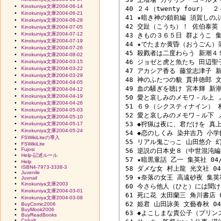
Kinokuniya文庫2004-06-14
 40 ２４（twenty four）　２
Kinokuniya文庫2004-06-21
 41 ★暗き神の鎖前編 須賀しのぶ 
Kinokuniya文庫2004-06-28
 42 交趾（こうち）！ 佐伯泰英 徳
Kinokuniya文庫2004-07-05
Kinokuniya文庫2004-07-12
 43 きもの３６５日 群ようこ 集英
Kinokuniya文庫2004-07-19
 44 ★でたまか黄昏（おうごん）落
Kinokuniya文庫2004-07-26
 45 殺戮者は二度わらう 新潮４５編
Kinokuniya文庫2004-08-02
 46 ジョゼと虎と魚たち 田辺聖子 
Kinokuniya文庫2004-03-15
Kinokuniya文庫2004-03-22
 47 アカシア香る 藤堂志津子 新潮
Kinokuniya文庫2004-03-29
 48 神のふたつの貌 貫井徳郎 文藝
Kinokuniya文庫2004-04-05
 49 血の騒ぎを聴け 宮本輝 新潮社
Kinokuniya文庫2004-04-12
Kinokuniya文庫2004-04-19
 50 愛と哀しみのメモワ－ル上 ノ
Kinokuniya文庫2004-04-26
 51 ６９（シクスティナイン） 村上
Kinokuniya文庫2004-05-03
 52 愛と哀しみのメモワ－ル下 ノ
Kinokuniya文庫2004-05-10
 53 ◆狩猟は夜に、君だけを 真上寺
Kinokuniya文庫2004-05-17
Kinokuniya文庫2004-05-24
 54 ◆恋のしくみ 染井吉乃 小学館 
FSWikiLiteの導入
 55 リアル鬼ごっこ 山田悠介 幻冬
FSWikiLite
Fujosi
 56 逆説の日本史８（中世混沌編）
Help-記述ルール
 57 ★暗黒童話 乙一 集英社 04/0
Help
ISBN4-7973-3338-3
 58 ダメな女 村上龍 光文社 04/
Juvenile
 59 ★奈落の女王 高遠砂夜 集英社 
Juvnail
Kinokuniya文庫2003
 60 今さら他人（ひと）には聞け
Kinokuniya文庫2004-03-01
 61 死に花 太田蘭三 角川書店 04
Kinokuniya文庫2004-03-08
 62 姫君 山田詠美 文藝春秋 04/
BuyComic2006
BuyMook2006
 63 ◆よこしまな貴公子（プリンス
BuyReadBooks
Cobalt