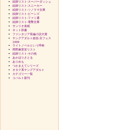
絵師リスト-スーパーダッシュ
絵師リスト-スニーカー
絵師リスト-ソノラマ文庫
絵師リスト-ビーンズ
絵師リスト-ファミ通
絵師リスト-電撃文庫
サンリオ表紙
ネット辞書
ファンタジア長編小説大賞
ヤングアダルト総括-京フェス
1999
ライトノベルという呼称
岡野麻里安リスト
絵師リスト-その他
あかほりさとる
ありめも
つかまえてシリーズ
オタク系ヤングアダルト
カテゴリー一覧
コバルト新刊