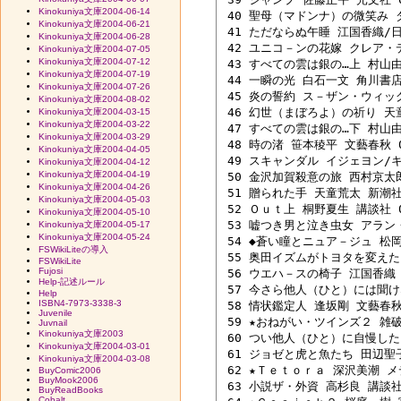
Kinokuniya文庫2004-06-14
 40 聖母（マドンナ）の微笑み ダ
Kinokuniya文庫2004-06-21
 41 ただならぬ午睡 江国香織/日
Kinokuniya文庫2004-06-28
 42 ユニコ－ンの花嫁 クレア・デ
Kinokuniya文庫2004-07-05
Kinokuniya文庫2004-07-12
 43 すべての雲は銀の…上 村山由佳
Kinokuniya文庫2004-07-19
 44 一瞬の光 白石一文 角川書店 0
Kinokuniya文庫2004-07-26
 45 炎の誓約 ス－ザン・ウィッグ
Kinokuniya文庫2004-08-02
 46 幻世（まぼろよ）の祈り 天童荒
Kinokuniya文庫2004-03-15
Kinokuniya文庫2004-03-22
 47 すべての雲は銀の…下 村山由佳
Kinokuniya文庫2004-03-29
 48 時の渚 笹本稜平 文藝春秋 04
Kinokuniya文庫2004-04-05
 49 スキャンダル イジェヨン/キ
Kinokuniya文庫2004-04-12
Kinokuniya文庫2004-04-19
 50 金沢加賀殺意の旅 西村京太郎 
Kinokuniya文庫2004-04-26
 51 贈られた手 天童荒太 新潮社 0
Kinokuniya文庫2004-05-03
 52 Ｏｕｔ上 桐野夏生 講談社 02
Kinokuniya文庫2004-05-10
 53 嘘つき男と泣き虫女 アラン・
Kinokuniya文庫2004-05-17
Kinokuniya文庫2004-05-24
 54 ◆蒼い瞳とニュア－ジュ 松岡圭
FSWikiLiteの導入
 55 奥田イズムがトヨタを変えた 
FSWikiLite
Fujosi
 56 ウエハ－スの椅子 江国香織 角
Help-記述ルール
 57 今さら他人（ひと）には聞け
Help
ISBN4-7973-3338-3
 58 情状鑑定人 逢坂剛 文藝春秋 0
Juvenile
 59 ★おねがい・ツインズ２ 雑破
Juvnail
Kinokuniya文庫2003
 60 つい他人（ひと）に自慢した
Kinokuniya文庫2004-03-01
 61 ジョゼと虎と魚たち 田辺聖子 
Kinokuniya文庫2004-03-08
 62 ★Ｔｅｔｏｒａ 深沢美潮 メデ
BuyComic2006
BuyMook2006
 63 小説ザ・外資 高杉良 講談社 0
BuyReadBooks
Cobalt