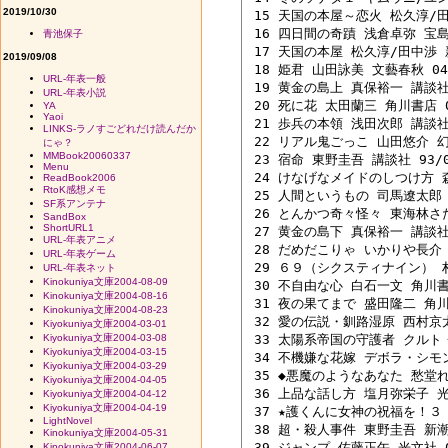
2019/10/30
 15 天国の本屋～恋火 松久淳/田中
 16 四日間の奇蹟 浅倉卓弥 宝島社
青池保子
 17 天国の本屋 松久淳/田中渉 新
2019/09/08
 18 姫君 山田詠美 文藝春秋 04/
URL-年表一般
 19 黄金の島上 真保裕一 講談社 0
URL-年表小説
 20 死に花 太田蘭三 角川書店 04
YA
Yaoi
 21 歩兵の本領 浅田次郎 講談社 0
LINKS-ラノすごどれだけ読んだか
 22 リアル鬼ごっこ 山田悠介 幻冬
にゃ？
MMBook20060337
 23 宿命 東野圭吾 講談社 93/07
Menu
 24 けなげなメイドのしつけ方 森
ReadBook2006
RtoK感想メモ
 25 人間というもの 司馬遼太郎 Ｐ
SF系アンテナ
 26 とんかつ奇々怪々 東海林さだお
SandBox
ShortURL1
 27 黄金の島下 真保裕一 講談社 0
URL-年表アニメ
 28 だめだこりゃ いかりや長介 新
URL-年表ゲーム
 29 ６９（シクスティナイン） 村上
URL-年表ネット
Kinokuniya文庫2004-08-09
 30 不自由な心 白石一文 角川書店
Kinokuniya文庫2004-08-16
 31 夜の果てまで 盛田隆二 角川書
Kinokuniya文庫2004-08-23
 32 愛の伝説・釧路湿原 西村京太郎
Kiyokuniya文庫2004-03-01
Kiyokuniya文庫2004-03-08
 33 太陽系帝国の守護者 クルト・
Kiyokuniya文庫2004-03-15
 34 不機嫌な花嫁 デボラ・シモン
Kiyokuniya文庫2004-03-29
 35 ◆悪魔のようなあなた 愁堂れな
Kiyokuniya文庫2004-04-05
 36 上品な話し方 塩月弥栄子 光文
Kiyokuniya文庫2004-04-12
Kiyokuniya文庫2004-04-19
 37 ★護くんに女神の祝福を！３ 
LightNovel
 38 超・殺人事件 東野圭吾 新潮社
Kinokuniya文庫2004-05-31
 39 ジャンプ 佐藤正午 光文社 02
Kinokuniya文庫2004-06-07