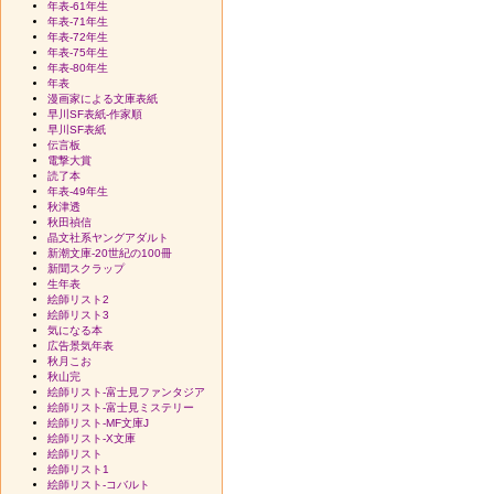
年表-61年生
年表-71年生
年表-72年生
年表-75年生
年表-80年生
年表
漫画家による文庫表紙
早川SF表紙-作家順
早川SF表紙
伝言板
電撃大賞
読了本
年表-49年生
秋津透
秋田禎信
晶文社系ヤングアダルト
新潮文庫-20世紀の100冊
新聞スクラップ
生年表
絵師リスト2
絵師リスト3
気になる本
広告景気年表
秋月こお
秋山完
絵師リスト-富士見ファンタジア
絵師リスト-富士見ミステリー
絵師リスト-MF文庫J
絵師リスト-X文庫
絵師リスト
絵師リスト1
絵師リスト-コバルト