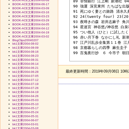
BOOK-ACE文庫2004-06-08
 89 非情銀行 江上剛 新潮社 04/
BOOK-ACE文庫2004-06-17
 90 強運 深見東州 たちばな出版 9
BOOK-ACE文庫2004-03-09
 91 死にゆく妻との旅路 清水久典 
BOOK-ACE文庫2004-03-16
 92 24(twenty four) 23
BOOK-ACE文庫2004-03-23
BOOK-ACE文庫2004-03-29
 93 夜啼きの森 岩井志麻子 角川書
BOOK-ACE文庫2004-04-05
 94 星迷宮 神谷悠/神谷悠 白泉社 
BOOK-ACE文庫2004-04-12
 95 つい他人（ひと）に試したくな
BOOK-ACE文庫2004-04-19
BOOK-ACE文庫2004-03-02
 96 赤い月下巻 なかにし礼 新潮社
BlogClips20040207
 97 江戸川乱歩全集第１１巻 江戸川
bk1文庫2004-08-02
 98 京都暮らしの四季 麻生圭子 文
bk1文庫2004-08-09
bk1文庫2004-08-16
 99 百鬼夜行抄　６ 今市子 朝日ソ
bk1文庫2004-08-23
bk1文庫2004-08-31
bk1文庫2004-06-14
bk1文庫2004-06-21
最終更新時間：2019年09月08日 10時
bk1文庫2004-06-28
bk1文庫2004-07-05
bk1文庫2004-07-12
bk1文庫2004-07-19
bk1文庫2004-07-26
bk1文庫2004-04-19
bk1文庫2004-04-26
bk1文庫2004-05-03
bk1文庫2004-05-10
bk1文庫2004-05-17
bk1文庫2004-05-24
bk1文庫2004-05-31
bk1文庫2004-06-07
bk1文庫2004-03-01
bk1文庫2004-03-08