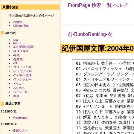
FrontPage
検索
一覧
ヘルプ
AliNote
本と漫画の話題をまとめるページ
INDEX
AliNote-Top
Menu(
*
)
前
-
BunkoRanking
-
次
Top
About
紀伊国屋文庫:2004年05
本と漫画の話題
-
オタク年表
-
年表
-
生年表
 01 指先の花 益子昌一 小学館 04
-
YA
-
ライトノベル
 02 パイロットフィッシュ 大崎善生
-
ジュヴナイル
 03 ダンシング・ラブ リンダ・ハ
-
コバルト文庫
 04 スピリチュアルワ－キング・ブ
-
ファンタジー
-
やおい
 05 逆説の日本史８（中世混沌編）
ありめも
 06 神のふたつの貌 貫井徳郎 文藝
ページ一覧
 07 ★初恋 栗本薫 早川書房 04/0
Help
 08 ぼんくら上 宮部みゆき 講談社
最近の更新
 09 ★アリソン３　下 時雨沢恵一 
 10 ぼんくら下 宮部みゆき 講談社
2022/05/11
 11 解夏 さだまさし 幻冬舎 03/
FrontPage
 12 遠霞ノ峠 佐伯泰英 双葉社 04
2019/11/12
 13 巡礼者たち 天童荒太 新潮社 0
作家リスト
 14 冬のソナタ１ キムウニ/ユン