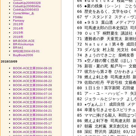
 64 ★Ｇｏｓｉｃｋ２ 桜庭一樹 富
CobaltUp20060328
 65 ◆夏の残像（シ－ン） ごとうし
CobaltUp2006040a
CobltUp20060403
 66 歴史をあるく、文学をゆく 半
ComicWriter_あ
 67 ザ・スタンド２ スティ－ヴン
FSWiki
Fantasy
 68 ★９Ｓ３ 葉山透 メディアワ－
2013年
 69 司馬遼太郎の日本史探訪 司馬
2014年
2015年
 70 Ｏｕｔ下 桐野夏生 講談社 02
2016年
 71 遭難者の夢 天童荒太 新潮社 0
BR-BOOK-ACE
 72 Ｎａｔｕｒａｌ第４巻 成田美名
BR-Kinokuniya
BR-bk1
 73 ダメな女 村上龍 光文社 04/
BR比較2004-03-01
 74 きょうのできごと 柴崎友香 河
BuyBook2006
 75 ★空ノ鐘の響く惑星（ほし）で
2018/10/09
 76 新宿・夏の死 船戸与一 文藝春
BOOK-ACE文庫2004-08-16
 77 彼方から第２巻 ひかわきょうこ
BOOK-ACE文庫2004-08-23
 78 燃えよ剣上巻 司馬遼太郎 新潮
BOOK-ACE文庫2004-08-31
BOOK-ACE文庫2004-06-22
 79 佐助の牡丹 平岩弓枝 文藝春秋
BOOK-ACE文庫2004-06-29
 80 １日１分！英字新聞 石田健 祥
BOOK-ACE文庫2004-07-06
 81 ア－・ユ－・ハッピ－？ 矢沢永
BOOK-ACE文庫2004-07-14
BOOK-ACE文庫2004-07-26
 82 ジェラ－ルとジャック よしなが
BOOK-ACE文庫2004-08-02
 83 ★ヴぁんぷ！ 成田良悟 メディ
BOOK-ACE文庫2004-08-10
 84 幸運を引きよせるスピリチュア
BOOK-ACE文庫2004-04-21
 85 ママに捧げる殺人 和田はつ子 
BOOK-ACE文庫2004-05-03
BOOK-ACE文庫2004-05-10
 86 燃えよ剣下巻 司馬遼太郎 新潮
BOOK-ACE文庫2004-05-17
 87 朝霧 北村薫 東京創元社 04/
BOOK-ACE文庫2004-05-24
 88 深紅 野沢尚 講談社 03/12 
BOOK-ACE文庫2004-06-01