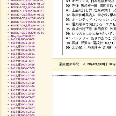
BOOK-ACE文庫2004-06-08
 89 キヤノン式 日本経済新聞社 日
BOOK-ACE文庫2004-06-17
 90 兇弾 黒崎裕一郎 徳間書店 04
BOOK-ACE文庫2004-03-09
 91 上品な話し方 塩月弥栄子 光文
BOOK-ACE文庫2004-03-16
 92 歌舞伎町案内人 李小牧/根本直
BOOK-ACE文庫2004-03-23
BOOK-ACE文庫2004-03-29
 93 ホ－ンテッドマンション バレ
BOOK-ACE文庫2004-04-05
 94 通勤電車でおぼえる！エクセルの
BOOK-ACE文庫2004-04-12
 95 自虐の詩下巻 業田良家 竹書房
BOOK-ACE文庫2004-04-19
BOOK-ACE文庫2004-03-02
 96 いつのまにか大恥をかいてい
BlogClips20040207
 97 バッテリ－ あさのあつこ 角川
bk1文庫2004-08-02
 98 深紅 野沢尚 講談社 03/12 
bk1文庫2004-08-09
bk1文庫2004-08-16
 99 水の翼 小池真理子 新潮社 04
bk1文庫2004-08-23
bk1文庫2004-08-31
bk1文庫2004-06-14
bk1文庫2004-06-21
最終更新時間：2019年09月08日 10時
bk1文庫2004-06-28
bk1文庫2004-07-05
bk1文庫2004-07-12
bk1文庫2004-07-19
bk1文庫2004-07-26
bk1文庫2004-04-19
bk1文庫2004-04-26
bk1文庫2004-05-03
bk1文庫2004-05-10
bk1文庫2004-05-17
bk1文庫2004-05-24
bk1文庫2004-05-31
bk1文庫2004-06-07
bk1文庫2004-03-01
bk1文庫2004-03-08