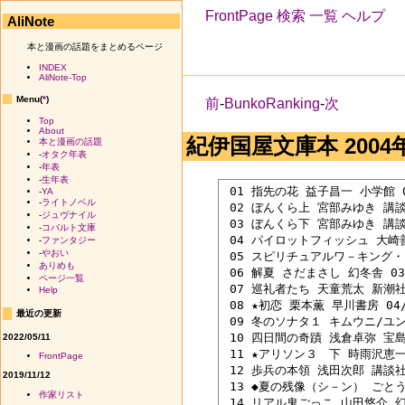
FrontPage
検索
一覧
ヘルプ
AliNote
本と漫画の話題をまとめるページ
INDEX
AliNote-Top
Menu(
*
)
前
-
BunkoRanking
-
次
Top
About
紀伊国屋文庫本 2004年0
本と漫画の話題
-
オタク年表
-
年表
-
生年表
 01 指先の花 益子昌一 小学館 04
-
YA
-
ライトノベル
 02 ぼんくら上 宮部みゆき 講談社
-
ジュヴナイル
 03 ぼんくら下 宮部みゆき 講談社
-
コバルト文庫
 04 パイロットフィッシュ 大崎善生
-
ファンタジー
-
やおい
 05 スピリチュアルワ－キング・ブ
ありめも
 06 解夏 さだまさし 幻冬舎 03/
ページ一覧
 07 巡礼者たち 天童荒太 新潮社 0
Help
 08 ★初恋 栗本薫 早川書房 04/0
最近の更新
 09 冬のソナタ１ キムウニ/ユン
 10 四日間の奇蹟 浅倉卓弥 宝島社
2022/05/11
 11 ★アリソン３　下 時雨沢恵一 
FrontPage
 12 歩兵の本領 浅田次郎 講談社 0
2019/11/12
 13 ◆夏の残像（シ－ン） ごとうし
作家リスト
 14 リアル鬼ごっこ 山田悠介 幻冬