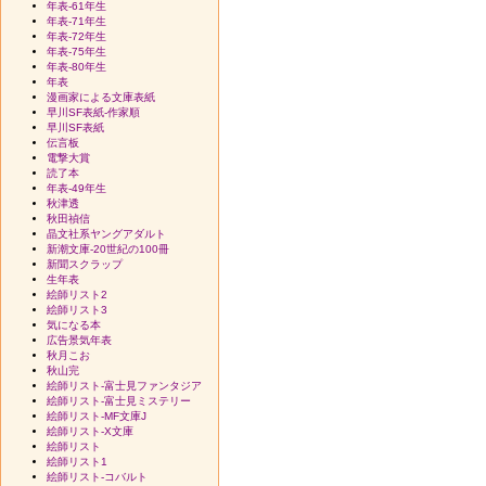
年表-61年生
年表-71年生
年表-72年生
年表-75年生
年表-80年生
年表
漫画家による文庫表紙
早川SF表紙-作家順
早川SF表紙
伝言板
電撃大賞
読了本
年表-49年生
秋津透
秋田禎信
晶文社系ヤングアダルト
新潮文庫-20世紀の100冊
新聞スクラップ
生年表
絵師リスト2
絵師リスト3
気になる本
広告景気年表
秋月こお
秋山完
絵師リスト-富士見ファンタジア
絵師リスト-富士見ミステリー
絵師リスト-MF文庫J
絵師リスト-X文庫
絵師リスト
絵師リスト1
絵師リスト-コバルト