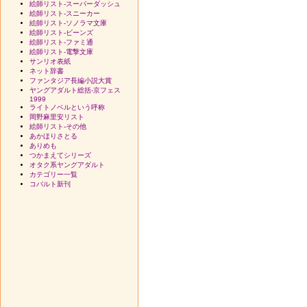
絵師リスト-スーパーダッシュ
絵師リスト-スニーカー
絵師リスト-ソノラマ文庫
絵師リスト-ビーンズ
絵師リスト-ファミ通
絵師リスト-電撃文庫
サンリオ表紙
ネット辞書
ファンタジア長編小説大賞
ヤングアダルト総括-京フェス
1999
ライトノベルという呼称
岡野麻里安リスト
絵師リスト-その他
あかほりさとる
ありめも
つかまえてシリーズ
オタク系ヤングアダルト
カテゴリー一覧
コバルト新刊