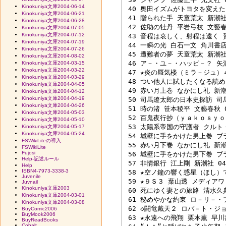
Kinokuniya文庫2004-06-14
 40 奥田イズムがトヨタを変えた 
Kinokuniya文庫2004-06-21
 41 贈られた手 天童荒太 新潮社 0
Kinokuniya文庫2004-06-28
 42 佐助の牡丹 平岩弓枝 文藝春秋
Kinokuniya文庫2004-07-05
Kinokuniya文庫2004-07-12
 43 音程は哀しく、射程は遠く 賀
Kinokuniya文庫2004-07-19
 44 一瞬の光 白石一文 角川書店 0
Kinokuniya文庫2004-07-26
 45 遭難者の夢 天童荒太 新潮社 0
Kinokuniya文庫2004-08-02
 46 ア－・ユ－・ハッピ－？ 矢沢永
Kinokuniya文庫2004-03-15
Kinokuniya文庫2004-03-22
 47 ★炎の蜃気楼（ミラ－ジュ）４
Kinokuniya文庫2004-03-29
 48 つい他人に試したくなる読めそ
Kinokuniya文庫2004-04-05
 49 赤い月上巻 なかにし礼 新潮社
Kinokuniya文庫2004-04-12
Kinokuniya文庫2004-04-19
 50 司馬遼太郎の日本史探訪 司馬
Kinokuniya文庫2004-04-26
 51 時の渚 笹本稜平 文藝春秋 04
Kinokuniya文庫2004-05-03
 52 百鬼夜行抄（ｙａｋｏｓｙｏ）
Kinokuniya文庫2004-05-10
 53 太陽系帝国の守護者 クルト・
Kinokuniya文庫2004-05-17
Kinokuniya文庫2004-05-24
 54 城壁に手をかけた男上巻 ブラ
FSWikiLiteの導入
 55 赤い月下巻 なかにし礼 新潮社
FSWikiLite
Fujosi
 56 城壁に手をかけた男下巻 ブラ
Help-記述ルール
 57 非情銀行 江上剛 新潮社 04/
Help
ISBN4-7973-3338-3
 58 ★空ノ鐘の響く惑星（ほし）で
Juvenile
 59 ★９Ｓ３ 葉山透 メディアワ－
Juvnail
Kinokuniya文庫2003
 60 死にゆく妻との旅路 清水久典 
Kinokuniya文庫2004-03-01
 61 秘めやかな約束 ロ－リ－・フ
Kinokuniya文庫2004-03-08
 62 ◇闘竜戴天２ ロバ－ト・ジョ
BuyComic2006
BuyMook2006
 63 ★永遠への飛翔 栗本薫 早川書房
BuyReadBooks
Cobalt