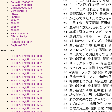
 64 “Ｉｔ”と呼ばれた子少年期 
CobaltUp20060328
 65 “Ｉｔ”と呼ばれた子 デイヴ
CobaltUp2006040a
CobltUp20060403
 66 “Ｉｔ”と呼ばれた子青春編 
ComicWriter_あ
 67 管理職降格 高杉良 新潮社 04
FSWiki
Fantasy
 68 かえってきた！たまごっち＋す
2013年
 69 １日１分！英字新聞 石田健 祥
2014年
2015年
 70 魔が解き放たれる夜に メアリ
2016年
 71 幸運を引きよせるスピリチュア
BR-BOOK-ACE
 72 凛冽の宙（そら） 幸田真音 小
BR-Kinokuniya
BR-bk1
 73 ★おねがい・ツインズ２ 雑破
BR比較2004-03-01
 74 白い巨塔第５巻 山崎豊子 新潮
BuyBook2006
 75 ストレスがもたらす病気のメカ
2018/10/09
 76 雨は見ている川は知ってる 銀
BOOK-ACE文庫2004-08-16
 77 砂の器下巻 松本清張 新潮社 9
BOOK-ACE文庫2004-08-23
 78 ザ・ラスト・ウォ－ 落合信彦 
BOOK-ACE文庫2004-08-31
BOOK-ACE文庫2004-06-22
 79 今さら他人には聞けない疑問６
BOOK-ACE文庫2004-06-29
 80 ◆快感トラップ 藤崎都 角川書店
BOOK-ACE文庫2004-07-06
 81 平成サラリ－マン川柳傑作選１
BOOK-ACE文庫2004-07-14
BOOK-ACE文庫2004-07-26
 82 昭和史七つの謎 保阪正康 講談
BOOK-ACE文庫2004-08-02
 83 砂の器上巻 松本清張 新潮社 9
BOOK-ACE文庫2004-08-10
 84 白い巨塔第４巻 山崎豊子 新潮
BOOK-ACE文庫2004-04-21
 85 話を聞かない男、地図が読めな
BOOK-ACE文庫2004-05-03
BOOK-ACE文庫2004-05-10
 86 あの夢の果てに ス－ザン・エ
BOOK-ACE文庫2004-05-17
 87 ★ヴぁんぷ！ 成田良悟 メディ
BOOK-ACE文庫2004-05-24
 88 自虐の詩上巻 業田良家 竹書房
BOOK-ACE文庫2004-06-01