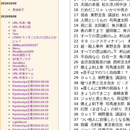
2019/10/30
 15 天国の本屋 松久淳/田中渉 新
 16 だめだこりゃ いかりや長介 新
青池保子
 17 宿命 東野圭吾 講談社 93/07
2019/09/08
 18 人間というもの 司馬遼太郎 Ｐ
URL-年表一般
 19 死に花 太田蘭三 角川書店 04
URL-年表小説
 20 夜の果てまで 盛田隆二 角川書
YA
Yaoi
 21 すべての雲は銀の…上 村山由佳
LINKS-ラノすごどれだけ読んだか
 22 ６９（シクスティナイン） 村上
にゃ？
MMBook20060337
 23 超・殺人事件 東野圭吾 新潮社
Menu
 24 すべての雲は銀の…下 村山由佳
ReadBook2006
RtoK感想メモ
 25 不自由な心 白石一文 角川書店
SF系アンテナ
 26 金沢加賀殺意の旅 西村京太郎 
SandBox
ShortURL1
 27 燃えよ剣上巻 司馬遼太郎 新潮
URL-年表アニメ
 28 ★息子はマのつく自由業！？ 喬
URL-年表ゲーム
 29 Ｏｕｔ上 桐野夏生 講談社 02
URL-年表ネット
Kinokuniya文庫2004-08-09
 30 嘘つき男と泣き虫女 ピ－ズ 主
Kinokuniya文庫2004-08-16
 31 ★護くんに女神の祝福を！３ 
Kinokuniya文庫2004-08-23
 32 きょうのできごと 柴崎友香 河
Kiyokuniya文庫2004-03-01
Kiyokuniya文庫2004-03-08
 33 ジョゼと虎と魚たち 田辺聖子 
Kiyokuniya文庫2004-03-15
 34 燃えよ剣下巻 司馬遼太郎 新潮
Kiyokuniya文庫2004-03-29
 35 幻世（まぼろよ）の祈り 天童荒
Kiyokuniya文庫2004-04-05
 36 Ｏｕｔ下 桐野夏生 講談社 02
Kiyokuniya文庫2004-04-12
Kiyokuniya文庫2004-04-19
 37 つい他人に自慢したくなる無敵
LightNovel
 38 朝霧 北村薫 東京創元社 04/
Kinokuniya文庫2004-05-31
 39 ジャンプ 佐藤正午 光文社 02
Kinokuniya文庫2004-06-07