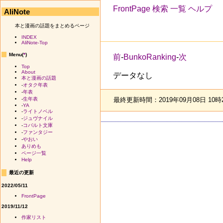
FrontPage
検索
一覧
ヘルプ
AliNote
本と漫画の話題をまとめるページ
INDEX
AliNote-Top
Menu(
*
)
前
-
BunkoRanking
-
次
Top
About
データなし
本と漫画の話題
-
オタク年表
-
年表
最終更新時間：2019年09月08日 10時
-
生年表
-
YA
-
ライトノベル
-
ジュヴナイル
-
コバルト文庫
-
ファンタジー
-
やおい
ありめも
ページ一覧
Help
最近の更新
2022/05/11
FrontPage
2019/11/12
作家リスト