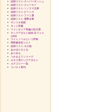
絵師リスト-スーパーダッシュ
絵師リスト-スニーカー
絵師リスト-ソノラマ文庫
絵師リスト-ビーンズ
絵師リスト-ファミ通
絵師リスト-電撃文庫
サンリオ表紙
ネット辞書
ファンタジア長編小説大賞
ヤングアダルト総括-京フェス
1999
ライトノベルという呼称
岡野麻里安リスト
絵師リスト-その他
あかほりさとる
ありめも
つかまえてシリーズ
オタク系ヤングアダルト
カテゴリー一覧
コバルト新刊