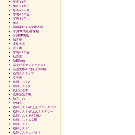
年表-61年生
年表-71年生
年表-72年生
年表-75年生
年表-80年生
年表
漫画家による文庫表紙
早川SF表紙-作家順
早川SF表紙
伝言板
電撃大賞
読了本
年表-49年生
秋津透
秋田禎信
晶文社系ヤングアダルト
新潮文庫-20世紀の100冊
新聞スクラップ
生年表
絵師リスト2
絵師リスト3
気になる本
広告景気年表
秋月こお
秋山完
絵師リスト-富士見ファンタジア
絵師リスト-富士見ミステリー
絵師リスト-MF文庫J
絵師リスト-X文庫
絵師リスト
絵師リスト1
絵師リスト-コバルト