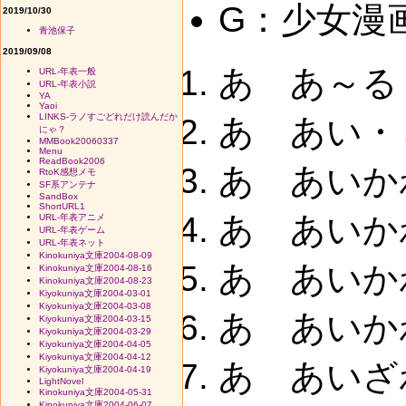
G：少女漫
2019/10/30
青池保子
2019/09/08
あ あ～る
URL-年表一般
URL-年表小説
YA
Yaoi
LINKS-ラノすごどれだけ読んだか
あ あい・
にゃ？
MMBook20060337
Menu
ReadBook2006
あ あいか
RtoK感想メモ
SF系アンテナ
SandBox
ShortURL1
あ あいか
URL-年表アニメ
URL-年表ゲーム
URL-年表ネット
Kinokuniya文庫2004-08-09
あ あいか
Kinokuniya文庫2004-08-16
Kinokuniya文庫2004-08-23
Kiyokuniya文庫2004-03-01
Kiyokuniya文庫2004-03-08
あ あいか
Kiyokuniya文庫2004-03-15
Kiyokuniya文庫2004-03-29
Kiyokuniya文庫2004-04-05
Kiyokuniya文庫2004-04-12
あ あいざ
Kiyokuniya文庫2004-04-19
LightNovel
Kinokuniya文庫2004-05-31
Kinokuniya文庫2004-06-07