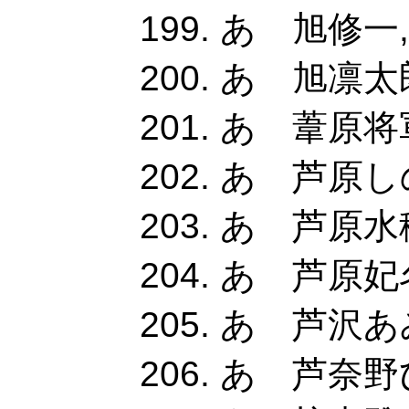
あ 旭修一
あ 旭凛太郎
あ 葦原将
あ 芦原しの
あ 芦原水穂
あ 芦原妃名
あ 芦沢あ
あ 芦奈野