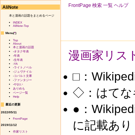
FrontPage
検索
一覧
ヘルプ
AliNote
本と漫画の話題をまとめるページ
INDEX
AliNote-Top
Menu(
*
)
Top
About
本と漫画の話題
漫画家リス
-
オタク年表
-
年表
-
生年表
-
YA
-
ライトノベル
□：Wikip
-
ジュヴナイル
-
コバルト文庫
-
ファンタジー
-
やおい
◇：はてな
ありめも
ページ一覧
Help
●：Wiki
最近の更新
2022/05/11
FrontPage
に記載あり
2019/11/12
作家リスト