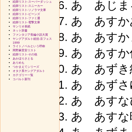
あ あじま
絵師リスト-スーパーダッシュ
絵師リスト-スニーカー
絵師リスト-ソノラマ文庫
絵師リスト-ビーンズ
あ あすか
絵師リスト-ファミ通
絵師リスト-電撃文庫
サンリオ表紙
ネット辞書
あ あすかま
ファンタジア長編小説大賞
ヤングアダルト総括-京フェス
1999
ライトノベルという呼称
あ あすか佳
岡野麻里安リスト
絵師リスト-その他
あかほりさとる
ありめも
あ あずき
つかまえてシリーズ
オタク系ヤングアダルト
カテゴリー一覧
コバルト新刊
あ あずさゆ
あ あすな
あ あすな