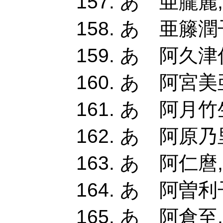
あ 亜朧麗
あ 亜籐潤
あ 阿久津
あ 阿宮美
あ 阿月竹生
あ 阿原乃里
あ 阿仁麿
あ 阿曽利子
あ 阿倉至,