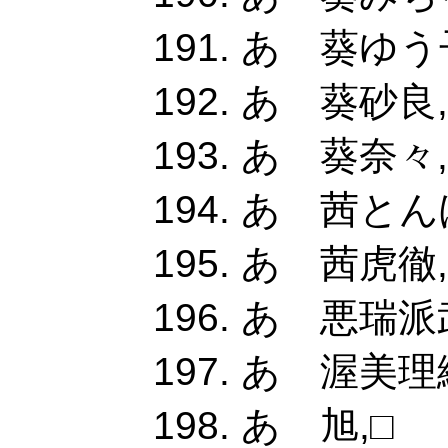
あ 葵ゆう子
あ 葵砂良,
あ 葵奈々,
あ 茜とん
あ 茜虎徹,
あ 悪瑞派
あ 渥美理絵
あ 旭,□