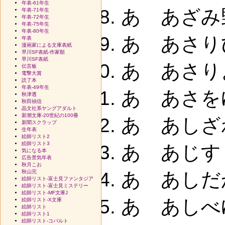
年表-61年生
あ あざみ
年表-71年生
年表-72年生
年表-75年生
年表-80年生
あ あさりひ
年表
漫画家による文庫表紙
早川SF表紙-作家順
早川SF表紙
あ あさり
伝言板
電撃大賞
読了本
年表-49年生
あ あさを
秋津透
秋田禎信
晶文社系ヤングアダルト
新潮文庫-20世紀の100冊
あ あしざわ
新聞スクラップ
生年表
絵師リスト2
絵師リスト3
あ あじす
気になる本
広告景気年表
秋月こお
秋山完
あ あしだか
絵師リスト-富士見ファンタジア
絵師リスト-富士見ミステリー
絵師リスト-MF文庫J
あ あしべ
絵師リスト-X文庫
絵師リスト
絵師リスト1
絵師リスト-コバルト