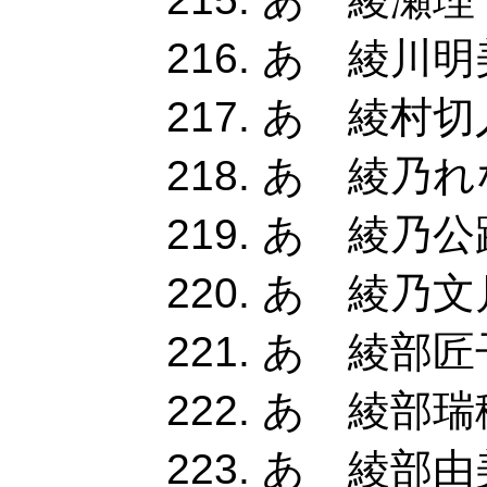
あ 綾川明美
あ 綾村切
あ 綾乃れ
あ 綾乃公路
あ 綾乃文月
あ 綾部匠子
あ 綾部瑞穂
あ 綾部由美