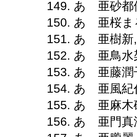
あ 亜砂都優
あ 亜桜まる
あ 亜樹新,
あ 亜鳥水架
あ 亜藤潤子
あ 亜風紀
あ 亜麻木硅
あ 亜門真澄