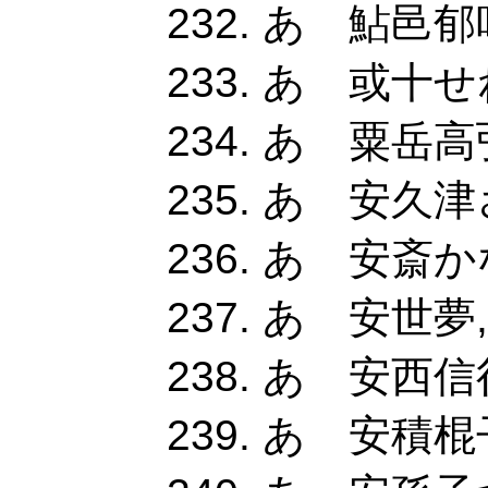
あ 鮎邑郁咲
あ 或十せ
あ 粟岳高
あ 安久津さ
あ 安斎か
あ 安世夢
あ 安西信行
あ 安積棍子