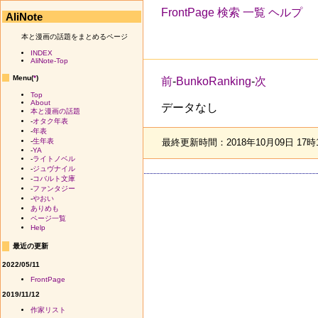
FrontPage
検索
一覧
ヘルプ
AliNote
本と漫画の話題をまとめるページ
INDEX
AliNote-Top
Menu(
*
)
前
-
BunkoRanking
-
次
Top
About
データなし
本と漫画の話題
-
オタク年表
-
年表
最終更新時間：2018年10月09日 17時
-
生年表
-
YA
-
ライトノベル
-
ジュヴナイル
-
コバルト文庫
-
ファンタジー
-
やおい
ありめも
ページ一覧
Help
最近の更新
2022/05/11
FrontPage
2019/11/12
作家リスト