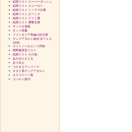
絵師リスト-スーパーダッシュ
絵師リスト-スニーカー
絵師リスト-ソノラマ文庫
絵師リスト-ビーンズ
絵師リスト-ファミ通
絵師リスト-電撃文庫
サンリオ表紙
ネット辞書
ファンタジア長編小説大賞
ヤングアダルト総括-京フェス
1999
ライトノベルという呼称
岡野麻里安リスト
絵師リスト-その他
あかほりさとる
ありめも
つかまえてシリーズ
オタク系ヤングアダルト
カテゴリー一覧
コバルト新刊