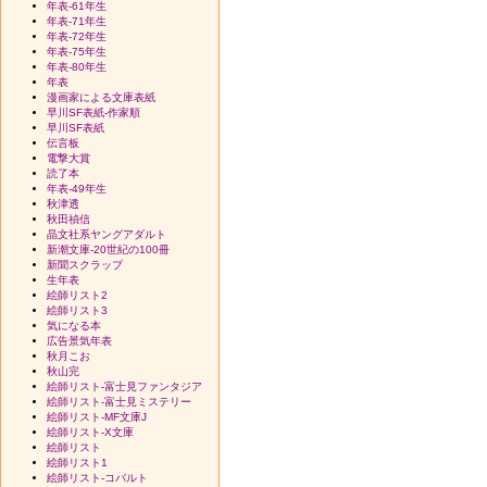
年表-61年生
年表-71年生
年表-72年生
年表-75年生
年表-80年生
年表
漫画家による文庫表紙
早川SF表紙-作家順
早川SF表紙
伝言板
電撃大賞
読了本
年表-49年生
秋津透
秋田禎信
晶文社系ヤングアダルト
新潮文庫-20世紀の100冊
新聞スクラップ
生年表
絵師リスト2
絵師リスト3
気になる本
広告景気年表
秋月こお
秋山完
絵師リスト-富士見ファンタジア
絵師リスト-富士見ミステリー
絵師リスト-MF文庫J
絵師リスト-X文庫
絵師リスト
絵師リスト1
絵師リスト-コバルト