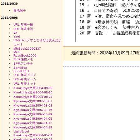
2019/10/30
 15 ↓　★少年陰陽師  光の導を指
 16 ↓　四日間の奇蹟  浅倉卓弥 
青池保子
 17 新　★汝、宿命を見つめる者た
2019/09/08
 18 新　★暗き神の鎖　前編  須賀
URL-年表一般
 19 新　◆恋のしくみ  染井吉乃 
URL-年表小説
 20 新　交趾！  古着屋総兵衛影
YA
Yaoi
LINKS-ラノすごどれだけ読んだか
にゃ？
MMBook20060337
Menu
最終更新時間：2018年10月09日 17時
ReadBook2006
RtoK感想メモ
SF系アンテナ
SandBox
ShortURL1
URL-年表アニメ
URL-年表ゲーム
URL-年表ネット
Kinokuniya文庫2004-08-09
Kinokuniya文庫2004-08-16
Kinokuniya文庫2004-08-23
Kiyokuniya文庫2004-03-01
Kiyokuniya文庫2004-03-08
Kiyokuniya文庫2004-03-15
Kiyokuniya文庫2004-03-29
Kiyokuniya文庫2004-04-05
Kiyokuniya文庫2004-04-12
Kiyokuniya文庫2004-04-19
LightNovel
Kinokuniya文庫2004-05-31
Kinokuniya文庫2004-06-07