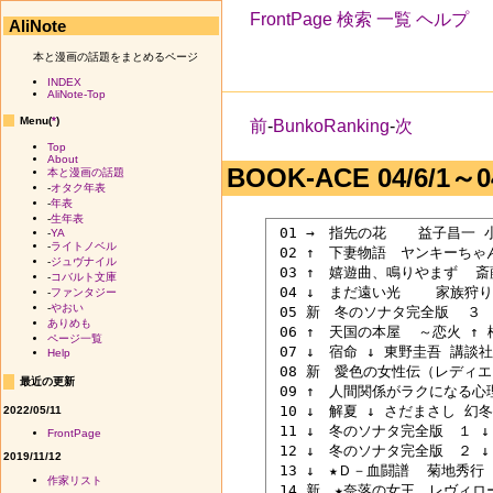
FrontPage
検索
一覧
ヘルプ
AliNote
本と漫画の話題をまとめるページ
INDEX
AliNote-Top
Menu(
*
)
前
-
BunkoRanking
-
次
Top
About
BOOK-ACE 04/6/1～04
本と漫画の話題
-
オタク年表
-
年表
-
生年表
 01 →　指先の花　  益子昌一 小学
-
YA
-
ライトノベル
 02 ↑　下妻物語　ヤンキーちゃん
-
ジュヴナイル
 03 ↑　嬉遊曲、鳴りやまず  斎
-
コバルト文庫
 04 ↓　まだ遠い光    家族狩り
-
ファンタジー
-
やおい
 05 新　冬のソナタ完全版  ３ 
ありめも
 06 ↑　天国の本屋  ～恋火 ↑ 
ページ一覧
 07 ↓　宿命 ↓ 東野圭吾 講談社 \
Help
 08 新　愛色の女性伝（レディエ
最近の更新
 09 ↑　人間関係がラクになる心理
 10 ↓　解夏 ↓ さだまさし 幻冬舎
2022/05/11
 11 ↓　冬のソナタ完全版　１ ↓
FrontPage
 12 ↓　冬のソナタ完全版　２ ↓
2019/11/12
 13 ↓　★Ｄ－血闘譜  菊地秀行 
作家リスト
 14 新　★奈落の女王　レヴィロー