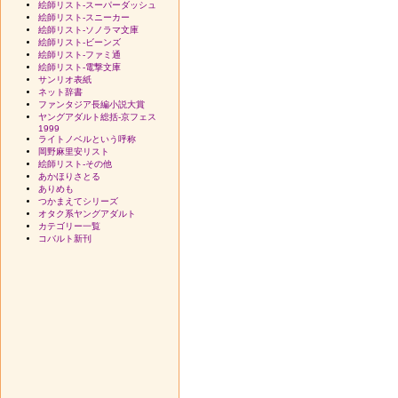
絵師リスト-スーパーダッシュ
絵師リスト-スニーカー
絵師リスト-ソノラマ文庫
絵師リスト-ビーンズ
絵師リスト-ファミ通
絵師リスト-電撃文庫
サンリオ表紙
ネット辞書
ファンタジア長編小説大賞
ヤングアダルト総括-京フェス
1999
ライトノベルという呼称
岡野麻里安リスト
絵師リスト-その他
あかほりさとる
ありめも
つかまえてシリーズ
オタク系ヤングアダルト
カテゴリー一覧
コバルト新刊