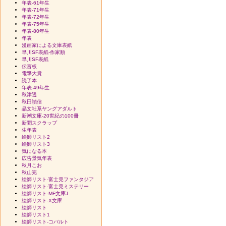
年表-61年生
年表-71年生
年表-72年生
年表-75年生
年表-80年生
年表
漫画家による文庫表紙
早川SF表紙-作家順
早川SF表紙
伝言板
電撃大賞
読了本
年表-49年生
秋津透
秋田禎信
晶文社系ヤングアダルト
新潮文庫-20世紀の100冊
新聞スクラップ
生年表
絵師リスト2
絵師リスト3
気になる本
広告景気年表
秋月こお
秋山完
絵師リスト-富士見ファンタジア
絵師リスト-富士見ミステリー
絵師リスト-MF文庫J
絵師リスト-X文庫
絵師リスト
絵師リスト1
絵師リスト-コバルト