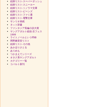
絵師リスト-スーパーダッシュ
絵師リスト-スニーカー
絵師リスト-ソノラマ文庫
絵師リスト-ビーンズ
絵師リスト-ファミ通
絵師リスト-電撃文庫
サンリオ表紙
ネット辞書
ファンタジア長編小説大賞
ヤングアダルト総括-京フェス
1999
ライトノベルという呼称
岡野麻里安リスト
絵師リスト-その他
あかほりさとる
ありめも
つかまえてシリーズ
オタク系ヤングアダルト
カテゴリー一覧
コバルト新刊