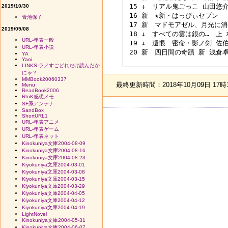
 15 ↓　リアル鬼ごっこ 山田悠介 
2019/10/30
 16 新　★新・はっぴぃセブン  
青池保子
 17 新　マドモアゼル、月光に消ゆ
2019/09/08
 18 ↓　すべての雲は銀の…　上 村
URL-年表一般
 19 ↓　遺恨　密命・影ノ剣 佐伯泰
URL-年表小説
 20 新　四日間の奇蹟 新 浅倉卓弥
YA
Yaoi
LINKS-ラノすごどれだけ読んだか
にゃ？
MMBook20060337
最終更新時間：2018年10月09日 17時
Menu
ReadBook2006
RtoK感想メモ
SF系アンテナ
SandBox
ShortURL1
URL-年表アニメ
URL-年表ゲーム
URL-年表ネット
Kinokuniya文庫2004-08-09
Kinokuniya文庫2004-08-16
Kinokuniya文庫2004-08-23
Kiyokuniya文庫2004-03-01
Kiyokuniya文庫2004-03-08
Kiyokuniya文庫2004-03-15
Kiyokuniya文庫2004-03-29
Kiyokuniya文庫2004-04-05
Kiyokuniya文庫2004-04-12
Kiyokuniya文庫2004-04-19
LightNovel
Kinokuniya文庫2004-05-31
Kinokuniya文庫2004-06-07