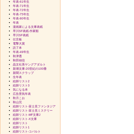
年表-61年生
年表-71年生
年表-72年生
年表-75年生
年表-80年生
年表
漫画家による文庫表紙
早川SF表紙-作家順
早川SF表紙
伝言板
電撃大賞
読了本
年表-49年生
秋津透
秋田禎信
晶文社系ヤングアダルト
新潮文庫-20世紀の100冊
新聞スクラップ
生年表
絵師リスト2
絵師リスト3
気になる本
広告景気年表
秋月こお
秋山完
絵師リスト-富士見ファンタジア
絵師リスト-富士見ミステリー
絵師リスト-MF文庫J
絵師リスト-X文庫
絵師リスト
絵師リスト1
絵師リスト-コバルト