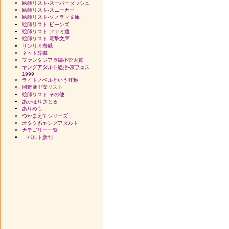
絵師リスト-スーパーダッシュ
絵師リスト-スニーカー
絵師リスト-ソノラマ文庫
絵師リスト-ビーンズ
絵師リスト-ファミ通
絵師リスト-電撃文庫
サンリオ表紙
ネット辞書
ファンタジア長編小説大賞
ヤングアダルト総括-京フェス
1999
ライトノベルという呼称
岡野麻里安リスト
絵師リスト-その他
あかほりさとる
ありめも
つかまえてシリーズ
オタク系ヤングアダルト
カテゴリー一覧
コバルト新刊