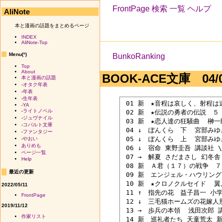
FrontPage
検索
一覧
ヘルプ
AliNote
本と漫画の話題をまとめるページ
INDEX
AliNote-Top
Menu(
*
)
BunkoRanking
Top
About
BOOK-ACE文庫 04/04
本と漫画の話題
-
オタク年表
-
年表
-
生年表
 01 新　★音程は哀しく、射程は遠
-
YA
-
ライトノベル
 02 新　★伝説の勇者の伝説　５　
-
ジュヴナイル
 03 新　★恋人達の狂騒曲  榊一郎
-
コバルト文庫
 04 ↓　ぼんくら　下  宮部みゆき
-
ファンタジー
 05 ↓　ぼんくら　上  宮部みゆき
-
やおい
ありめも
 06 ↓　宿命 東野圭吾 講談社 \6
ページ一覧
 07 →　解夏 さだまさし 幻冬舎  
Help
 08 新　Ａ君（１７）の戦争　７ 
最近の更新
 09 新　エンジェル・ハウリング　
 10 新　★クロノクルセイド  翼
2022/05/11
 11 ↑　指先の花　益子昌一 小学館
FrontPage
 12 ↓　三毛猫ホームズの花嫁人形 
2019/11/12
 13 →　歩兵の本領  浅田次郎 講談
作家リスト
 14 新　巡礼者たち 天童荒太 新潮