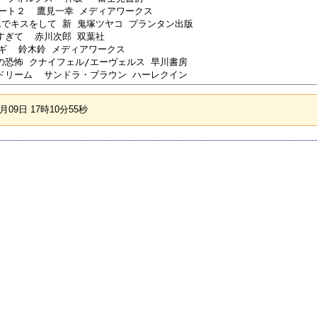
ハート２  鷹見一幸 メディアワークス

ムでキスをして 新 鬼塚ツヤコ プランタン出版 

すぎて  赤川次郎 双葉社

サギ  鈴木鈴 メディアワークス

の恐怖 クナイフェル/エーヴェルス 早川書房

09日 17時10分55秒