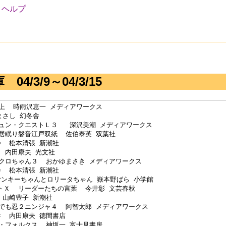
ヘルプ
次
04/3/9～04/3/15
３上  時雨沢恵一 メディアワークス

まさし 幻冬舎 

チュン・クエストＬ３   深沢美潮 メディアワークス

 居眠り磐音江戸双紙  佐伯泰英 双葉社

  松本清張 新潮社

  内田康夫 光文社

ドクロちゃん３  おかゆまさき メディアワークス

  松本清張 新潮社

ヤンキーちゃんとロリータちゃん 嶽本野ばら 小学館

トＸ  リーダーたちの言葉  今井彰 文芸春秋 

 山崎豊子 新潮社 

こでも忍２ニンジャ４  阿智太郎 メディアワークス

  内田康夫 徳間書店 

ー・フォルクス  神坂一 富士見書房
