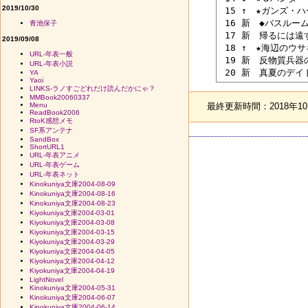
2019/10/30
 15 ↑　★ガンズ・
 16 新　◆バスルー
青池保子
 17 新　帰るには遠
2019/09/08
 18 ↑　★海辺のウ
URL-年表一般
 19 新　反物質兵器
URL-年表小説
YA
Yaoi
LINKS-ラノすごどれだけ読んだかにゃ？
MMBook20060337
最終更新時間：2018年10月
Menu
ReadBook2006
RtoK感想メモ
SF系アンテナ
SandBox
ShortURL1
URL-年表アニメ
URL-年表ゲーム
URL-年表ネット
Kinokuniya文庫2004-08-09
Kinokuniya文庫2004-08-16
Kinokuniya文庫2004-08-23
Kiyokuniya文庫2004-03-01
Kiyokuniya文庫2004-03-08
Kiyokuniya文庫2004-03-15
Kiyokuniya文庫2004-03-29
Kiyokuniya文庫2004-04-05
Kiyokuniya文庫2004-04-12
Kiyokuniya文庫2004-04-19
LightNovel
Kinokuniya文庫2004-05-31
Kinokuniya文庫2004-06-07
Kinokuniya文庫2004-06-14