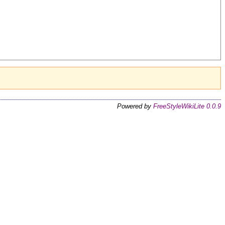
Powered by
FreeStyleWikiLite 0.0.9