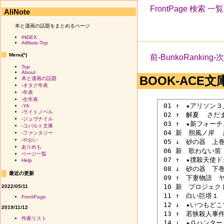
FrontPage
検索
一覧
AliNote
本と漫画の話題をまとめるページ
INDEX
AliNote-Top
Menu(
*
)
前
-
BunkoRanking
-
Top
About
BOOK-ACE文庫 
本と漫画の話題
-
オタク年表
-
年表
-
生年表
 01 ↑　★アリソン
-
YA
-
ライトノベル
 02 ↑　解夏  さだ
-
ジュヴナイル
 03 ↑　★新フォー
-
コバルト文庫
 04 新　朔風ノ岸 
-
ファンタジー
-
やおい
 05 ↓　砂の器　上巻
ありめも
 06 新　歌わない笛
ページ一覧
 07 ↑　★撲殺天使
Help
 08 ↓　砂の器　下巻
最近の更新
 09 ↑　下妻物語　
 10 新　プロジェク
2022/05/11
 11 ↑　白い巨塔１ 
FrontPage
 12 ↓　★いつもど
2019/11/12
 13 ↑　若狭殺人事件
作家リスト
 14 ↓　★Ｇハンタ