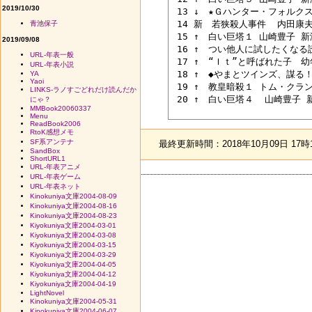
2019/10/30
 13 ↓　★Ｇハンター・フォルクス
 14 新　若狭殺人事件  内田康夫
青池保子
 15 ↑　白い巨塔１ 山崎豊子 新
2019/09/08
 16 ↑　つい他人に試したくなる
URL-年表一般
 17 ↑　“Ｉｔ”と呼ばれた子　
URL-年表小説
 18 ↑　◆やまとツインズ、謀る！
YA
Yaoi
 19 ↑　教皇暗殺１ トム・クラン
LINKS-ラノすごどれだけ読んだか
 20 ↑　白い巨塔４  山崎豊子 新
にゃ？
MMBook20060337
Menu
ReadBook2006
RtoK感想メモ
SF系アンテナ
最終更新時間：2018年10月09日 17時
SandBox
ShortURL1
URL-年表アニメ
URL-年表ゲーム
URL-年表ネット
Kinokuniya文庫2004-08-09
Kinokuniya文庫2004-08-16
Kinokuniya文庫2004-08-23
Kiyokuniya文庫2004-03-01
Kiyokuniya文庫2004-03-08
Kiyokuniya文庫2004-03-15
Kiyokuniya文庫2004-03-29
Kiyokuniya文庫2004-04-05
Kiyokuniya文庫2004-04-12
Kiyokuniya文庫2004-04-19
LightNovel
Kinokuniya文庫2004-05-31
Kinokuniya文庫2004-06-07