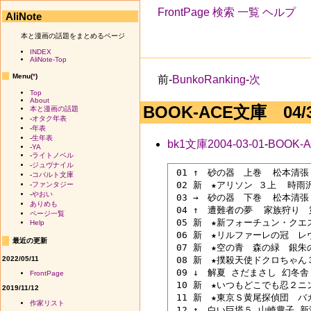
FrontPage
検索
一覧
ヘルプ
AliNote
本と漫画の話題をまとめるページ
INDEX
AliNote-Top
Menu(
*
)
前-
BunkoRanking
-
次
Top
About
BOOK-ACE文庫 04/3/
本と漫画の話題
-
オタク年表
-
年表
-
生年表
bk1文庫2004-03-01
-
BOOK-A
-
YA
-
ライトノベル
-
ジュヴナイル
 01 ↑　砂の器　上巻  松本清張 
-
コバルト文庫
 02 新　★アリソン ３上  時雨
-
ファンタジー
-
やおい
 03 →　砂の器　下巻  松本清張
ありめも
 04 ↑　遭難者の夢  家族狩り　
ページ一覧
 05 新　★新フォーチュン・クエ
Help
 06 新　★リルファーレの冠　レ
最近の更新
 07 新　★空の青　森の緑　銀朱の
2022/05/11
 08 新　★撲殺天使ドクロちゃん
 09 ↓　解夏 さだまさし 幻冬舎

FrontPage
 10 新　★いつもどこでも忍２ニ
2019/11/12
 11 新　★東京Ｓ黄尾探偵団　バ
作家リスト
 12 ↑　白い巨塔５ 山崎豊子 新