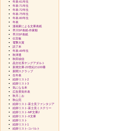
年表-61年生
年表-71年生
年表-72年生
年表-75年生
年表-80年生
年表
漫画家による文庫表紙
早川SF表紙-作家順
早川SF表紙
伝言板
電撃大賞
読了本
年表-49年生
秋津透
秋田禎信
晶文社系ヤングアダルト
新潮文庫-20世紀の100冊
新聞スクラップ
生年表
絵師リスト2
絵師リスト3
気になる本
広告景気年表
秋月こお
秋山完
絵師リスト-富士見ファンタジア
絵師リスト-富士見ミステリー
絵師リスト-MF文庫J
絵師リスト-X文庫
絵師リスト
絵師リスト1
絵師リスト-コバルト