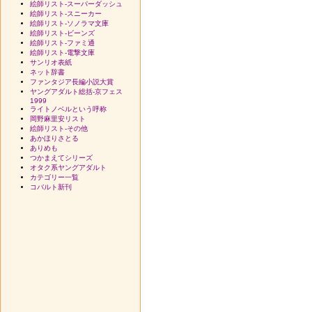
絵師リスト-スーパーダッシュ
絵師リスト-スニーカー
絵師リスト-ソノラマ文庫
絵師リスト-ビーンズ
絵師リスト-ファミ通
絵師リスト-電撃文庫
サンリオ表紙
ネット辞書
ファンタジア長編小説大賞
ヤングアダルト総括-京フェス
1999
ライトノベルという呼称
岡野麻里安リスト
絵師リスト-その他
あかほりさとる
ありめも
つかまえてシリーズ
オタク系ヤングアダルト
カテゴリー一覧
コバルト新刊