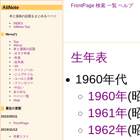
FrontPage
検索
一覧
ヘルプ
AliNote
本と漫画の話題をまとめるページ
INDEX
AliNote-Top
Menu(
*
)
Top
About
本と漫画の話題
生年表
-
オタク年表
-
年表
-
生年表
-
YA
-
ライトノベル
1960年代
-
ジュヴナイル
-
コバルト文庫
-
ファンタジー
-
やおい
1960年
(
ありめも
ページ一覧
Help
1961年
(
最近の更新
2022/05/11
FrontPage
1962年
(
2019/11/12
作家リスト