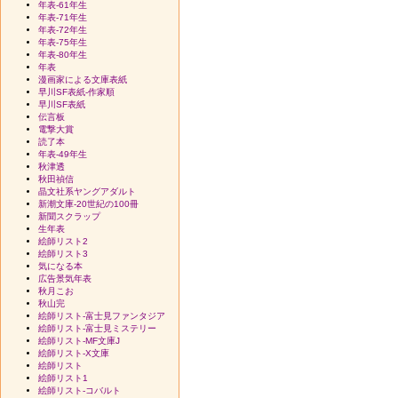
年表-61年生
年表-71年生
年表-72年生
年表-75年生
年表-80年生
年表
漫画家による文庫表紙
早川SF表紙-作家順
早川SF表紙
伝言板
電撃大賞
読了本
年表-49年生
秋津透
秋田禎信
晶文社系ヤングアダルト
新潮文庫-20世紀の100冊
新聞スクラップ
生年表
絵師リスト2
絵師リスト3
気になる本
広告景気年表
秋月こお
秋山完
絵師リスト-富士見ファンタジア
絵師リスト-富士見ミステリー
絵師リスト-MF文庫J
絵師リスト-X文庫
絵師リスト
絵師リスト1
絵師リスト-コバルト