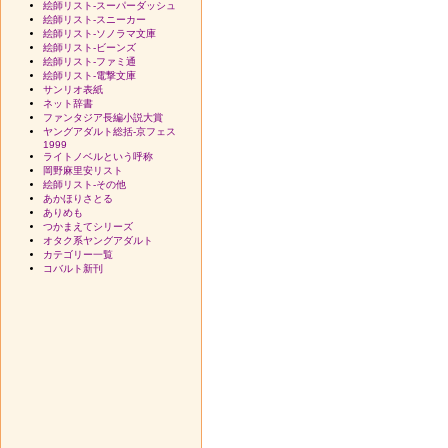
絵師リスト-スーパーダッシュ
絵師リスト-スニーカー
絵師リスト-ソノラマ文庫
絵師リスト-ビーンズ
絵師リスト-ファミ通
絵師リスト-電撃文庫
サンリオ表紙
ネット辞書
ファンタジア長編小説大賞
ヤングアダルト総括-京フェス
1999
ライトノベルという呼称
岡野麻里安リスト
絵師リスト-その他
あかほりさとる
ありめも
つかまえてシリーズ
オタク系ヤングアダルト
カテゴリー一覧
コバルト新刊