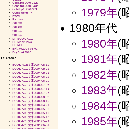
CobaltUp20060328
CobaltUp2006040a
1979年
(
CobltUp20060403
ComicWriter_あ
FSWiki
Fantasy
2013年
1980年代
2014年
2015年
2016年
BR-BOOK-ACE
1980年
(
BR-Kinokuniya
BR-bk1
BR比較2004-03-01
BuyBook2006
1981年
(
2018/10/09
BOOK-ACE文庫2004-08-16
BOOK-ACE文庫2004-08-23
1982年
(
BOOK-ACE文庫2004-08-31
BOOK-ACE文庫2004-06-22
BOOK-ACE文庫2004-06-29
BOOK-ACE文庫2004-07-06
1983年
(
BOOK-ACE文庫2004-07-14
BOOK-ACE文庫2004-07-26
BOOK-ACE文庫2004-08-02
BOOK-ACE文庫2004-08-10
1984年
(
BOOK-ACE文庫2004-04-21
BOOK-ACE文庫2004-05-03
BOOK-ACE文庫2004-05-10
1985年
(
BOOK-ACE文庫2004-05-17
BOOK-ACE文庫2004-05-24
BOOK-ACE文庫2004-06-01