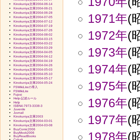
1970年
(
Kinokuniya文庫2004-06-14
Kinokuniya文庫2004-06-21
Kinokuniya文庫2004-06-28
1971年
(
Kinokuniya文庫2004-07-05
Kinokuniya文庫2004-07-12
Kinokuniya文庫2004-07-19
Kinokuniya文庫2004-07-26
1972年
(
Kinokuniya文庫2004-08-02
Kinokuniya文庫2004-03-15
Kinokuniya文庫2004-03-22
1973年
(
Kinokuniya文庫2004-03-29
Kinokuniya文庫2004-04-05
Kinokuniya文庫2004-04-12
Kinokuniya文庫2004-04-19
1974年
(
Kinokuniya文庫2004-04-26
Kinokuniya文庫2004-05-03
Kinokuniya文庫2004-05-10
Kinokuniya文庫2004-05-17
1975年
(
Kinokuniya文庫2004-05-24
FSWikiLiteの導入
FSWikiLite
Fujosi
1976年
(
Help-記述ルール
Help
ISBN4-7973-3338-3
Juvenile
Juvnail
1977年
(
Kinokuniya文庫2003
Kinokuniya文庫2004-03-01
Kinokuniya文庫2004-03-08
BuyComic2006
1978年
(
BuyMook2006
BuyReadBooks
Cobalt