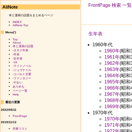
FrontPage
検索
一覧
AliNote
本と漫画の話題をまとめるページ
INDEX
AliNote-Top
Menu(
*
)
生年表
Top
About
1960年代
本と漫画の話題
1960年
(昭和
-
オタク年表
-
年表
1961年
(昭和
-
生年表
1962年
(昭和
-
YA
-
ライトノベル
1963年
(昭和
-
ジュヴナイル
-
コバルト文庫
1964年
(昭和
-
ファンタジー
1965年
(昭和
-
やおい
ありめも
1966年
(昭和
ページ一覧
1967年
(昭和
Help
1968年
(昭和
最近の更新
1969年
(昭和
2022/05/11
1970年代
FrontPage
1970年
(昭和
2019/11/12
1971年
(昭和
作家リスト
1972年
(昭和