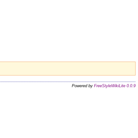
Powered by
FreeStyleWikiLite 0.0.9