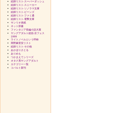
絵師リスト-スーパーダッシュ
絵師リスト-スニーカー
絵師リスト-ソノラマ文庫
絵師リスト-ビーンズ
絵師リスト-ファミ通
絵師リスト-電撃文庫
サンリオ表紙
ネット辞書
ファンタジア長編小説大賞
ヤングアダルト総括-京フェス
1999
ライトノベルという呼称
岡野麻里安リスト
絵師リスト-その他
あかほりさとる
ありめも
つかまえてシリーズ
オタク系ヤングアダルト
カテゴリー一覧
コバルト新刊