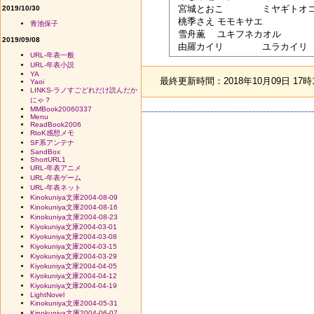
 宮城とおこ	ミヤギトオコ

2019/10/30
 桃季さえ	モモキサエ

青池保子
 雪舟薫	ユキフネカオル 

2019/09/08
URL-年表一般
URL-年表小説
YA
最終更新時間：2018年10月09日 17時
Yaoi
LINKS-ラノすごどれだけ読んだか
にゃ？
MMBook20060337
Menu
ReadBook2006
RtoK感想メモ
SF系アンテナ
SandBox
ShortURL1
URL-年表アニメ
URL-年表ゲーム
URL-年表ネット
Kinokuniya文庫2004-08-09
Kinokuniya文庫2004-08-16
Kinokuniya文庫2004-08-23
Kiyokuniya文庫2004-03-01
Kiyokuniya文庫2004-03-08
Kiyokuniya文庫2004-03-15
Kiyokuniya文庫2004-03-29
Kiyokuniya文庫2004-04-05
Kiyokuniya文庫2004-04-12
Kiyokuniya文庫2004-04-19
LightNovel
Kinokuniya文庫2004-05-31
Kinokuniya文庫2004-06-07