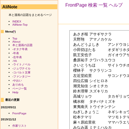
FrontPage
検索
一覧
ヘルプ
AliNote
本と漫画の話題をまとめるページ
INDEX
AliNote-Top
Menu(
*
)
 あさぎ桜	アサギサクラ

Top
 天野翔	アマノカケル

About
 あんどうよしき	アンドウヨシキ

本と漫画の話題
 小田切ほたる	オダギリホタル

-
オタク年表
-
年表
 凱王安也子	ガイオウアヤコ 

-
生年表
 桑原祐子	クワハラユウコ

-
YA
-
ライトノベル
 さいとうちほ	サイトウチホ

-
ジュヴナイル
 櫻林子	サクラリンコ

-
コバルト文庫
 左近堂絵里	サコンドウエリ

-
ファンタジー
 四位広猫	シイヒロネ

-
やおい
ありめも
 潮見知佳	シオミチカ

ページ一覧
 鈴木理華	スズキリカ

Help
 高城リョウ	タカギリョウ

最近の更新
 橘水樹	タチバナミズキ

 東夷南天	トウイナンテン

2022/05/11
 ねぎしきょうこ	ネギシキョウコ

FrontPage
 松本テマリ	マツモトテマリ

2019/11/12
 麻々原絵里依	ママハラエリイ

作家リスト
 みなみ遥	ミナミハルカ
