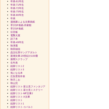
年表-61年生
年表-71年生
年表-72年生
年表-75年生
年表-80年生
年表
漫画家による文庫表紙
早川SF表紙-作家順
早川SF表紙
伝言板
電撃大賞
読了本
年表-49年生
秋津透
秋田禎信
晶文社系ヤングアダルト
新潮文庫-20世紀の100冊
新聞スクラップ
生年表
絵師リスト2
絵師リスト3
気になる本
広告景気年表
秋月こお
秋山完
絵師リスト-富士見ファンタジア
絵師リスト-富士見ミステリー
絵師リスト-MF文庫J
絵師リスト-X文庫
絵師リスト
絵師リスト1
絵師リスト-コバルト