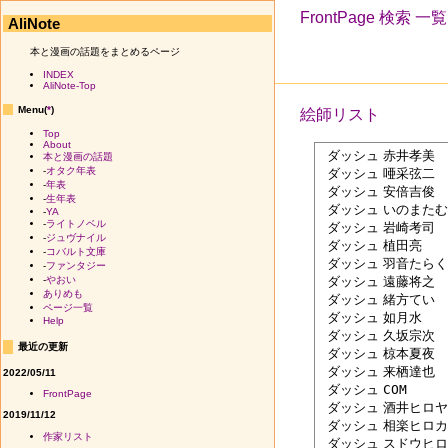
FrontPage
検索
一覧
AliNote
本と漫画の話題をまとめるページ
INDEX
AliNote-Top
Menu(
*
)
絵師リスト
Top
About
 ダッシュ	赤井孝美	アカイタカミ

本と漫画の話題
-
オタク年表
 ダッシュ	唖采弦二	アサイゲンジ

-
年表
 ダッシュ	安倍吉俊	アベヨシトシ

-
生年表
 ダッシュ	いのまたむつみ	イノマタムツミ

-
YA
-
ライトノベル
 ダッシュ	岩崎考司	イワサキコウジ

-
ジュヴナイル
 ダッシュ	植田亮	ウエダリョウ	

-
コバルト文庫
 ダッシュ	羽音たらく	ウオンタラク	

-
ファンタジー
 ダッシュ	遠藤将之	エンドウマサユキ	

-
やおい
ありめも
 ダッシュ	緒方てい	オガタテイ	

ページ一覧
 ダッシュ	如月水	キラサギミズ	

Help
 ダッシュ	久坂宗次	クサカソウジ	

最近の更新
 ダッシュ	椋本夏夜	クラモトカヤ	

 ダッシュ	来栖達也	クルスタツヤ	

2022/05/11
 ダッシュ	COM	コム	

FrontPage
 ダッシュ	酒井ヒロヤス	サカイヒロヤス	

2019/11/12
 ダッシュ	相楽ヒロカズ	サガラヒロカズ	

作家リスト
 ダッシュ	スドウヒロシ	スドウヒロシ	
