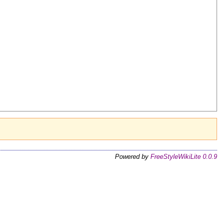
Powered by
FreeStyleWikiLite 0.0.9