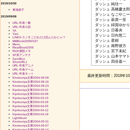
2019/10/30
 ダッシュ	純珪一	スミケイイチ	

 ダッシュ	高橋慶太郎	タカハシケイタロウ	

青池保子
 ダッシュ	なごやこーちん	ナゴヤコーチン	

2019/09/08
 ダッシュ	萩原一至	ハギワラカズシ

URL-年表一般
 ダッシュ	緋賀ゆかり	ヒガユカリ

URL-年表小説
 ダッシュ	日暮央	ヒグラシナカバ

YA
Yaoi
 ダッシュ	日向悠二	ヒムカイユウジ

LINKS-ラノすごどれだけ読んだかにゃ？
 ダッシュ	星樹	ホシイツキ

MMBook20060337
Menu
 ダッシュ	南野彼方	ミナミノカナタ

ReadBook2006
 ダッシュ	宮下未紀	ミヤシタミキ

RtoK感想メモ
SF系アンテナ
 ダッシュ	山本ヤマト	ヤマモトヤマト

SandBox
ShortURL1
URL-年表アニメ
URL-年表ゲーム
URL-年表ネット
最終更新時間：2018年10月
Kinokuniya文庫2004-08-09
Kinokuniya文庫2004-08-16
Kinokuniya文庫2004-08-23
Kiyokuniya文庫2004-03-01
Kiyokuniya文庫2004-03-08
Kiyokuniya文庫2004-03-15
Kiyokuniya文庫2004-03-29
Kiyokuniya文庫2004-04-05
Kiyokuniya文庫2004-04-12
Kiyokuniya文庫2004-04-19
LightNovel
Kinokuniya文庫2004-05-31
Kinokuniya文庫2004-06-07
Kinokuniya文庫2004-06-14