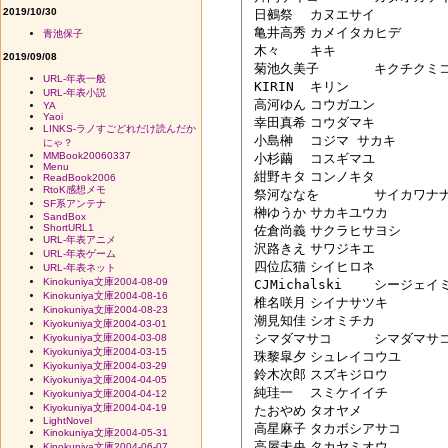
2019/10/30
 日鵺祭	カヌエサイ

 亀井高秀	カメイタカヒデ

青池保子
 木々	キキ

2019/09/08
 菊池久美子	キクチクミコ

URL-年表一般
 KIRIN	キリン

URL-年表小説
 高河ゆん	コウガユン

YA
Yaoi
 幸田真希	コウダマキ

LINKS-ラノすごどれだけ読んだか
 小島榊	コジマ サカキ

にゃ？
MMBook20060337
 小杉繭	コスギマユ

Menu
 紺野キタ	コンノキタ

ReadBook2006
RtoK感想メモ
 祭河ななを	サイカワナナヲ

SF系アンテナ
 榊ゆうか	サカキユウカ

SandBox
ShortURL1
 佐倉尚義	サクラヒサヨシ

URL-年表アニメ
 沢路きえ	サワジキエ

URL-年表ゲーム
 四位広猫	シイヒロネ

URL-年表ネット
Kinokuniya文庫2004-08-09
 CJMichalski	シージェイミチャルスキー 

Kinokuniya文庫2004-08-16
 椎名咲月	シイナサツキ 

Kinokuniya文庫2004-08-23
 潮見知佳	シオミチカ

Kiyokuniya文庫2004-03-01
 シマダマサコ	シマダマサコ

Kiyokuniya文庫2004-03-08
Kiyokuniya文庫2004-03-15
 珠黎皐夕	シュレイコウユ 

Kiyokuniya文庫2004-03-29
 鈴木次郎	スズキジロウ

Kiyokuniya文庫2004-04-05
 純珪一	スミケイイチ

Kiyokuniya文庫2004-04-12
Kiyokuniya文庫2004-04-19
 たおやめ	タオヤメ

LightNovel
 高星麻子	タカボシアサコ

Kinokuniya文庫2004-05-31
 高屋未央	タカヤミオウ

Kinokuniya文庫2004-06-07