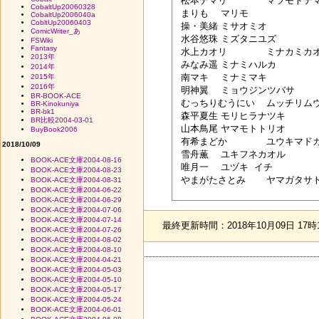
 松本テマリ	マツモトテマリ

CobaltUp20060328
 まりも	マリモ

CobaltUp2006040a
CobltUp20060403
 操・美緒	ミサオミオ 

ComicWriter_あ
 水谷悠珠	ミズタニユズ

FSWiki
Fantasy
 水上カオリ	ミナカミカオリ

2013年
 みなみ遥	ミナミハルカ

2014年
 南マキ	ミナミマキ

2015年
2016年
 明神翼	ミョウジンツバサ

BR-BOOK-ACE
 むっちりむうにい	ムッチリムウニイ

BR-Kinokuniya
BR-bk1
 森平夏生	モリヒラナツキ 

BR比較2004-03-01
 山本鳥尾	ヤマモトトリオ

BuyBook2006
 有希まどか	ユウキマドカ 

2018/10/09
 雪舟薫	ユキフネカオル 

BOOK-ACE文庫2004-08-16
 唯月一	ユヅキ イチ

BOOK-ACE文庫2004-08-23
 やまがたさとみ	ヤマガタサトミ

BOOK-ACE文庫2004-08-31
BOOK-ACE文庫2004-06-22
BOOK-ACE文庫2004-06-29
BOOK-ACE文庫2004-07-06
BOOK-ACE文庫2004-07-14
最終更新時間：2018年10月09日 17時
BOOK-ACE文庫2004-07-26
BOOK-ACE文庫2004-08-02
BOOK-ACE文庫2004-08-10
BOOK-ACE文庫2004-04-21
BOOK-ACE文庫2004-05-03
BOOK-ACE文庫2004-05-10
BOOK-ACE文庫2004-05-17
BOOK-ACE文庫2004-05-24
BOOK-ACE文庫2004-06-01