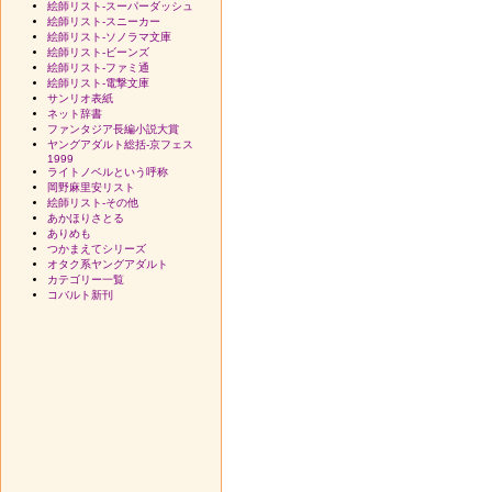
絵師リスト-スーパーダッシュ
絵師リスト-スニーカー
絵師リスト-ソノラマ文庫
絵師リスト-ビーンズ
絵師リスト-ファミ通
絵師リスト-電撃文庫
サンリオ表紙
ネット辞書
ファンタジア長編小説大賞
ヤングアダルト総括-京フェス
1999
ライトノベルという呼称
岡野麻里安リスト
絵師リスト-その他
あかほりさとる
ありめも
つかまえてシリーズ
オタク系ヤングアダルト
カテゴリー一覧
コバルト新刊