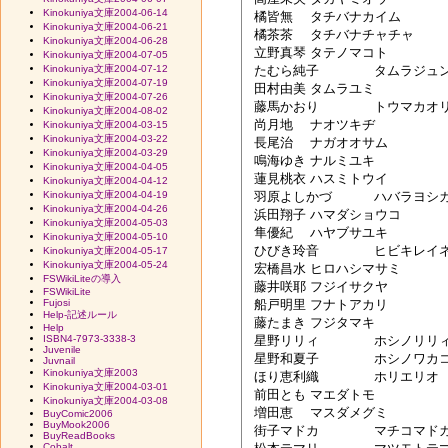
Kinokuniya文庫2004-06-14
 橘皆無	タチバナカイム

Kinokuniya文庫2004-06-21
 橘茶茶	タチバナチャチャ

Kinokuniya文庫2004-06-28
 立野真琴	タテノマコト

Kinokuniya文庫2004-07-05
Kinokuniya文庫2004-07-12
 たむら純子	タムラジュンコ

Kinokuniya文庫2004-07-19
 田村由美	タムラユミ

Kinokuniya文庫2004-07-26
 藤馬かおり	トウマカオリ

Kinokuniya文庫2004-08-02
 尚月地	ナオツキヂ 

Kinokuniya文庫2004-03-15
Kinokuniya文庫2004-03-22
 長尾治	ナガオオサム

Kinokuniya文庫2004-03-29
 鳴海ゆき	ナルミユキ

Kinokuniya文庫2004-04-05
 蓮見桃衣	ハスミトウイ

Kinokuniya文庫2004-04-12
Kinokuniya文庫2004-04-19
 羽原よしかづ	ハバラヨシカズ

Kinokuniya文庫2004-04-26
 浜田翔子	ハマダショウコ

Kinokuniya文庫2004-05-03
 隼優紀	ハヤブサユキ

Kinokuniya文庫2004-05-10
 ひびき玲音	ヒビキレイネ

Kinokuniya文庫2004-05-17
Kinokuniya文庫2004-05-24
 宏橋昌水	ヒロハシマサミ

FSWikiLiteの導入
 藤井咲耶	フジイサクヤ

FSWikiLite
Fujosi
 船戸明里	フナトアカリ

Help-記述ルール
 藤たまき	フジタマキ

Help
ISBN4-7973-3338-3
 星野リリィ	ホシノリリィ

Juvenile
 星野和夏子	ホシノワカコ 

Juvnail
Kinokuniya文庫2003
 ほり恵利織	ホリエリオ

Kinokuniya文庫2004-03-01
 前田とも	マエダトモ

Kinokuniya文庫2004-03-08
 増田恵	マスダメグミ

BuyComic2006
BuyMook2006
 街子マドカ	マチコマドカ

BuyReadBooks
Cobalt