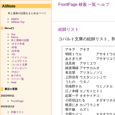
FrontPage
検索
一覧
ヘルプ
AliNote
本と漫画の話題をまとめるページ
INDEX
AliNote-Top
Menu(
*
)
絵師リスト
Top
About
コバルト文庫の絵師リスト。BO
本と漫画の話題
-
オタク年表
-
年表
 アキヲ	アキヲ

-
生年表
 明咲トウル	アサキトウル 

-
YA
-
ライトノベル
 あさぎり夕	アサギリユウ

-
ジュヴナイル
 浅見侑	アサミユウ

-
コバルト文庫
 綾坂璃緒	アヤサカルオ

-
ファンタジー
-
やおい
 有吉望	アリヨシノゾミ

ありめも
 上田信舟	ウエタシンシュウ 

ページ一覧
 うたの	ウタノ

Help
 羽海野チカ	ウミノチカ

最近の更新
 江ノ本瞳	エノモトヒトミ

 起家一子	オキヤイチコ

2022/05/11
 小田切ほたる	オダギリホタル

FrontPage
 梶原にき	カジワラニキ

2019/11/12
 華不魅	カズミ

作家リスト
 片岡ケイコ	カタオカケイコ
