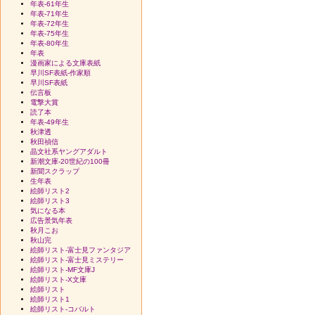
年表-61年生
年表-71年生
年表-72年生
年表-75年生
年表-80年生
年表
漫画家による文庫表紙
早川SF表紙-作家順
早川SF表紙
伝言板
電撃大賞
読了本
年表-49年生
秋津透
秋田禎信
晶文社系ヤングアダルト
新潮文庫-20世紀の100冊
新聞スクラップ
生年表
絵師リスト2
絵師リスト3
気になる本
広告景気年表
秋月こお
秋山完
絵師リスト-富士見ファンタジア
絵師リスト-富士見ミステリー
絵師リスト-MF文庫J
絵師リスト-X文庫
絵師リスト
絵師リスト1
絵師リスト-コバルト