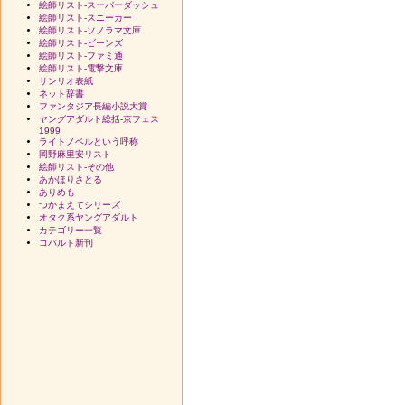
絵師リスト-スーパーダッシュ
絵師リスト-スニーカー
絵師リスト-ソノラマ文庫
絵師リスト-ビーンズ
絵師リスト-ファミ通
絵師リスト-電撃文庫
サンリオ表紙
ネット辞書
ファンタジア長編小説大賞
ヤングアダルト総括-京フェス
1999
ライトノベルという呼称
岡野麻里安リスト
絵師リスト-その他
あかほりさとる
ありめも
つかまえてシリーズ
オタク系ヤングアダルト
カテゴリー一覧
コバルト新刊