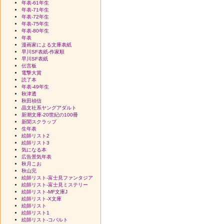
年表-61年生
年表-71年生
年表-72年生
年表-75年生
年表-80年生
年表
漫画家による文庫表紙
早川SF表紙-作家順
早川SF表紙
伝言板
電撃大賞
読了本
年表-49年生
秋津透
秋田禎信
晶文社系ヤングアダルト
新潮文庫-20世紀の100冊
新聞スクラップ
生年表
絵師リスト2
絵師リスト3
気になる本
広告景気年表
秋月こお
秋山完
絵師リスト-富士見ファンタジア
絵師リスト-富士見ミステリー
絵師リスト-MF文庫J
絵師リスト-X文庫
絵師リスト
絵師リスト1
絵師リスト-コバルト