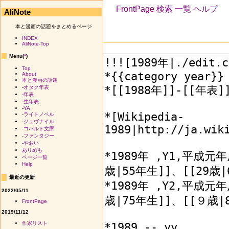
FrontPage
検索
一覧
ヘルプ
AliNote
本と漫画の話題をまとめるページ
INDEX
AliNote-Top
Menu(
*
)
Top
About
本と漫画の話題
-
オタク年表
-
年表
-
生年表
-
YA
-
ライトノベル
-
ジュヴナイル
-
コバルト文庫
-
ファンタジー
-
やおい
ありめも
ページ一覧
Help
最近の更新
2022/05/11
FrontPage
2019/11/12
作家リスト