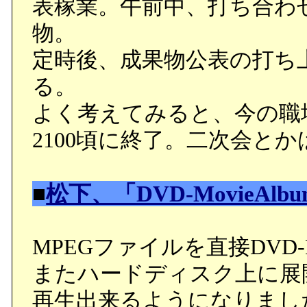
表稼業。午前中、打ち合わ
物。
定時後、成果物公表の打ち
る。
よく考えてみると、今の職
2100頃に終了。二次会と
■
松下、「DVD-MovieAl
MPEGファイルを直接DV
またハードディスク上に展開
再生出来るようになりまし