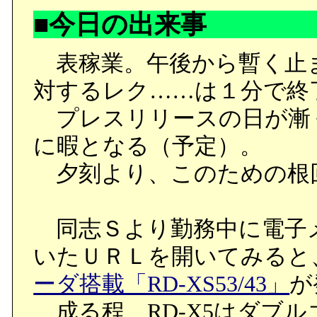
■今日の出来事
表稼業。午後から暫く止
対するレク……は１分で終
プレスリリースの日が漸
に暇となる（予定）。
夕刻より、このための根回
同志Ｓより勤務中に電子
いたＵＲＬを開いてみると
ーダ搭載「RD-XS53/43」
が
成る程、RD-X5はダブ