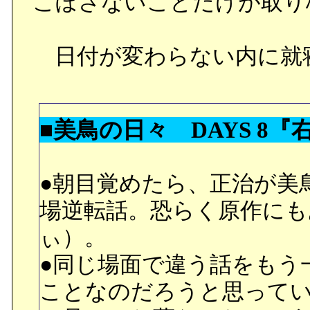
こぼさないことだけが取り
日付が変わらない内に就
■美鳥の日々 DAYS 8『
●朝目覚めたら、正治が美
場逆転話。恐らく原作にも
ぃ）。
●同じ場面で違う話をもう
ことなのだろうと思って