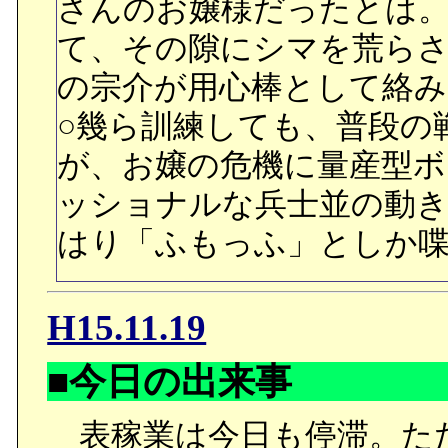
さんのお嬢様だったとは
て、その隙にシマを荒ら
の宗介が用心棒として絡み
○幾ら訓練しても、普段の
が、お嬢の危機に量産型ボ
ッショナルな兵士並の動
はり「ふもっふ」としか
H15.11.19
■今日の出来事
表稼業は今日も停滞。た