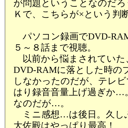
が問題ということなのだろ
たら…。ちなみに不味か
Ｋで、こちらが×という判
■夜、ジュースを買いにロ
パソコン録画でDVD-R
ノと出会う。九十九里浜の
５～８話まで視聴。
クで走っていた頃のこと
以前から悩まされていた、MPE
キの海を見てみたいと言
DVD-RAMに落とした時
しなかったのだが、テレビ
○ジュースの自販機。そっ
はり録音音量上げ過ぎか…
だと、缶が飛び跳ねるか
なのだが…。
上のものと同じ風でした
ミニ感想…は後日。久し
大佐殿はやっぱり最高！
○九十九里浜をバイクで走