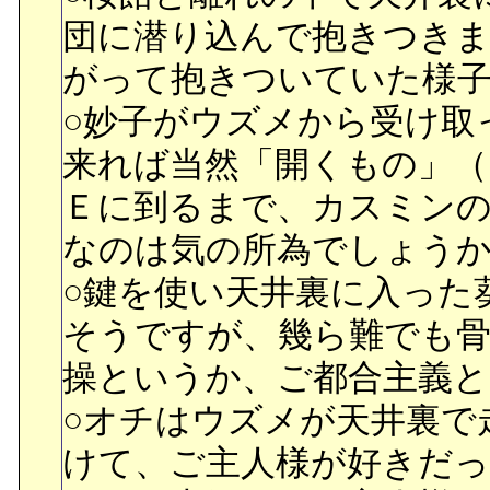
○和菓子出すのは手品かと
が水月の悪口を言ってい
団に潜り込んで抱きつき
能力だったんですね。^^;;;
月と孝之のことを信じ切
がって抱きついていた様
ている水月に礼を言うのだ
○妙子がウズメから受け取
へのデートに誘う水月。
来れば当然「開くもの」（
カップをねだり買って貰う
Ｅに到るまで、カスミン
展のポスターと絵本「マヤ
なのは気の所為でしょう
之は、遙を病院から連れ
○鍵を使い天井裏に入った
を見ていられなかった両
そうですが、幾ら難でも
う。
操というか、ご都合主義と
■意気消沈してしまった孝
○オチはウズメが天井裏で
生きているんでしょと最
けて、ご主人様が好きだ