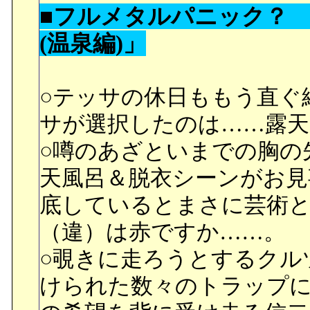
言葉が気になったハチマキ
■フルメタルパニック？
生まれて月で育った全部
(温泉編)」
だった。低重力で生まれた
えることが出来ないため
○テッサの休日ももう直ぐ
に降りることは出来ない
サが選択したのは……露天
○噂のあざといまでの胸の
○タイトルから大体判って
天風呂＆脱衣シーンがお見
したか。見た目はもっと
底しているとまさに芸術
成長振りを見るにつけ、
（違）は赤ですか……。
も、12歳でもあまり驚き
○覗きに走ろうとするクル
けられた数々のトラップ
○ルナリアンは４人しかい