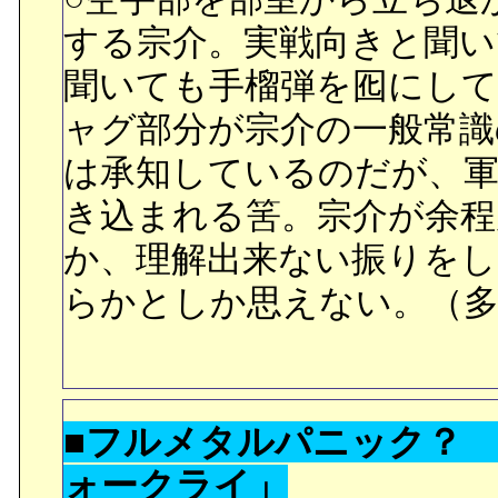
は、カップルに写真を撮
する宗介。実戦向きと聞い
ノノのことを想像してし
聞いても手榴弾を囮にして
ャグ部分が宗介の一般常
○Moon煎餅っていうおみや
は承知しているのだが、軍
Candy、Aporo Cheese Ca
き込まれる筈。宗介が余程
か、理解出来ない振りを
■病院から姿を消したロー
らかとしか思えない。（多
した頃、ハチマキは退院
病気なのか聞こうとして
乗り込もうとした時、彼女
■フルメタルパニック？
言ったことに、何も言え
ォークライ」
く。都市を出て、静かの海