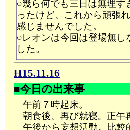
に。それでセーラームー
いるのだと聞いて吃驚。
ていたりと、アスミに関
○幾ら何でも三日は無理す
○冒頭、セーラームーンに
キは、自分の故郷の海につ
必要なのかを理解してい
ったけど、これから頑張
うに警告したセーラーＶは
は意識していなかったが
辺りをさり気なく描写し
感じませんでした。
いセーラームーンを見て
のだと。夜、ハチマキは1
○見た目そのままの性格と
○レオンは今回は登場無し
ことを呟きますが…。ど
それに耐えられるのかと
もが触ったドアノブに触
した。
で含めて皆知っていると
手を拒否した万里香。ア
○今週も思わせぶりにピア
○データを差し出して、ナ
位置ですね。ちょっと性
H15.11.16
本格的出番はジェダイト
いやってうじうじと悩む
■今日の出来事
サイトの登場は何時だろ
ですが…。
午前７時起床。
か、楽しみなんですけど
朝食後、再び就寝。正午
■帰りは別々の便に乗務す
午後から妄想活動。比較
ンシン。タナベがハチマ