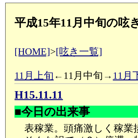
平成15年11月中旬の呟
[HOME]
>
[呟き一覧]
11月上旬
←11月中旬→
11月
H15.11.11
■今日の出来事
表稼業。頭痛激しく稼業