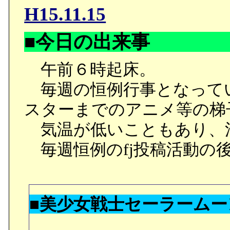
H15.11.15
園に到着した志貴。だが
く、志貴は夜の街にアル
■今日の出来事
午前６時起床。
○最初、余所余所しい態度
毎週の恒例行事となって
を追う毎に柔らかくなっ
スターまでのアニメ等の梯
秋葉が志貴の外出に気が
気温が低いこともあり、
茶に付き合わされた後で志
毎週恒例のfj投稿活動の
葉にお休みになったと嘘
方です。単に馴染んだとい
し難いので、過去に何か
■美少女戦士セーラームーン
の「道々気をつけて」が「