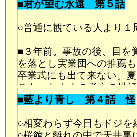
■君が望む永遠 第５話
と、最終的に結ばれるの
生２のアニメ版も最終巻
○普通に観ている人より１
ので。^^;;;;
○二人のお互いへの気持ち
■３年前。事故の後、目を
かれて来ているので、漸
を落とし実業団への推薦
感慨深いものがある。純
卒業式にも出て来ない。夏
妹として扱ってきた理由。
こもったままの孝之の世
こからは音夢と他人とな
■藍より青し 第４話 怪
月。事情を完全には知らな
か。いや、だったら結婚
に言うのだが、水月は今
りだと思うし、実際その
と思っていたのだ。
○相変わらず今日もドジを
ないが。
■水月と入れ替わりに高等
○桜館と離れの中で天井裏