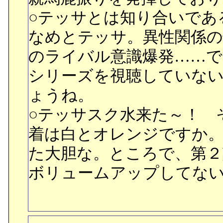
かなと言うハチマキをフ
○テッサとは知り合いであ
間の世界なんだ。今更宇宙
なめとテッサ。異性関係
ないでしょうと。
のライバル意識爆発……で
シリーズを視聴していな
○突然感情的になったフィ
ょうね。
主体的に関わって来た人み
○テッサスク水来た～！ 
された様な気がしたんで
着は白とオレンジですか
た大胆な。ところで、第
■その騒ぎを聞きつけ、喫
ボリュームアップしてな
素ボンベを持っていたノ
ないので、こっそり外に