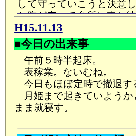
して守っていこうと決意
お腹が空いて台所に来た純
H15.11.13
人で一つしか無いカップラ
が嫌いだと知りつつも和菓
■今日の出来事
いでは無いと言う音夢は
午前５時半起床。
て和菓子を出していた現場
表稼業。ないむね。
いな振りをしていたのだ。
今日もほぼ定時で撤退す
一のことが好き──を打ち
月姫まで起きていようか
気持ちに気づいていたこ
まま就寝す。
人なのだった。
○やっぱり血の繋がらない