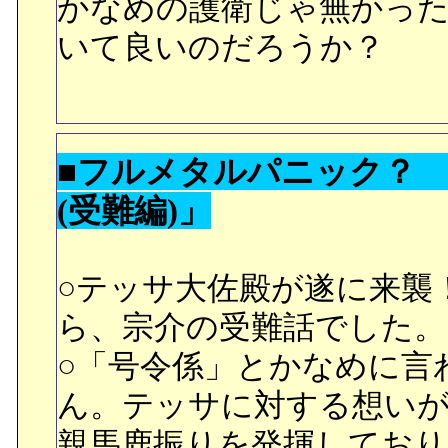
かなめの護衛じゃ無かっ
クシーショットって何や
いて良いのだろうか？
○原作は読んでいないので
らしい部分なんでしょうね
げ続けてきたのに、宇宙
■フルメタルパニック？
悲しさ。宇宙で死ぬこと
(受難編)」
しょうか。
○テッサ大佐殿が遂に来襲
■定期便を振り替えにして
ら、宗介の受難話でした。
キとフィー。喫煙室で神
○「号令係」とかなめに言
間が嫌いなのだと言うハ
ん。テッサに対する想い
と言われているのに、気
親馬鹿振りを発揮しており