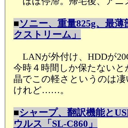
ほぼ停滞。帰宅後、アニ
■
ソニー、重量825g、最薄
クストリーム」
LANが外付け、HDDが2
今時４時間しか保たないとか
晶でこの軽さというのは凄
けれど……。
■
シャープ、翻訳機能とU
ウルス「SL-C860」