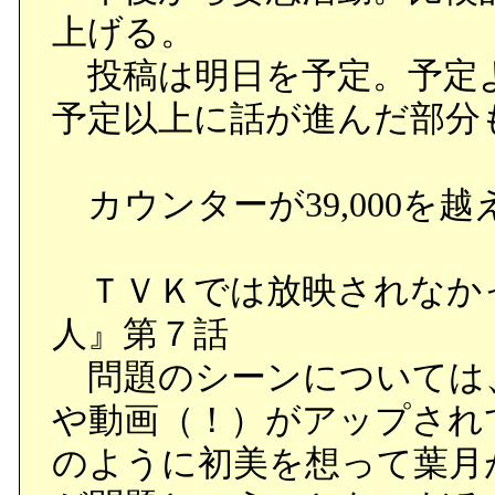
上げる。
リュシーは、責任を感じ
投稿は明日を予定。予定
女の子が男を見舞いに行く
予定以上に話が進んだ部分
チマキへのお見舞いとし
テスクな林檎を持って来
カウンターが39,000を越
ーランドは月の被爆量は地
ＴＶＫでは放映されなか
○にぶそうなチェンシンと
人』第７話
の話に敏感。（今後の話は
問題のシーンについては
考え過ぎだろうと思った
や動画（！）がアップされ
のように初美を想って葉月
○謎の月面林檎。放射線で