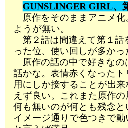
り背が高いのに、ペタン
GUNSLINGER GIR
スで何とも。
原作をそのままアニメ化
ようが無い。
■再び、ISPV-7に戻る
第２話は間違えて第１話
故郷となっているノノの姿
った位、使い回しが多かっ
絶しているのではと思っ
原作の話の中で好きなの
ていたのだった。
話かな。表情赤くなったト
用にしか接することが出来
○前回とうって変わって、
えず良い。これまた原作の
ノノたんが出て来たのは
何も無いのが何とも残念と
ぎさとみさんでした。
イメージ通りで色つきで動