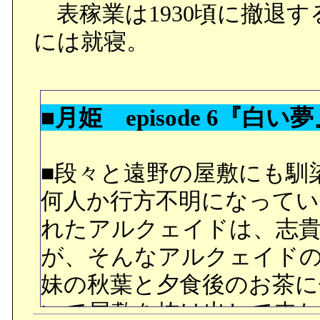
○遙を連れ出さそうとした
表稼業は1930頃に撤退
に言い渡す両親。もう少し
には就寝。
○そんな孝之を慰めていた
えて仕方が無い。孝之が落
■月姫 episode 6『白い
ら告白して服を脱いでい
之ゲットですか。まぁ、
■段々と遠野の屋敷にも馴
孝之だけを責めることは
何人か行方不明になってい
○しかし茜ちゃんの方はそ
れたアルクェイドは、志
かったようで、水月のこ
が、そんなアルクェイド
っていれば、もう少し今
妹の秋葉と夕食後のお茶に
ど。
いて屋敷を抜け出して来た