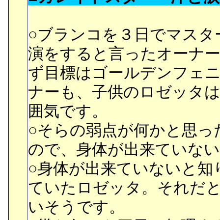
○迷路の中で再びはぐれて
たハチマキ。忍者ごっこ
○閉鎖環境の適応試験。こ
の報に、迷路で変身。マジ
れて行った先で火事に出
こかで読んだ記憶があり
○ブランコを３日でマスタ
まうとは、この段階で正
ごっこと怪我とは直接関
いるのでは無いかと。
演をすると言ったオーナ
た。
暇中なのでどちらにしろ
○府中野君。態度からして
ず目標はゴールデンフェ
○レイちゃんを倒した妖魔
めに志望まで合わせた眼
ナーも、子供のロゼッタ
ーと対峙。今度は妖魔の
後大丈夫なんでしょうか
囲気です。
に向かって攻撃したセー
■フィーの差し入れの雑誌
○クルミを女の子なら両手
○そらの弱点が何かと思っ
るんだ。
キは、再び先程の少女と出
いと、アスミ達に言った
ので、身体が出来ていな
○そしてジェダイトがセー
地球環境特集号の入ったデ
思ったらどうやら、父親
○身体が出来ていないと知
を防御するのはタキシード
まま立ち去ろうとしたハ
○クルミを片手で割ったり
ていたロゼッタ。それだ
してセーラームーンがあ
は、地球の海について教え
いた箱を持ち上げてしま
いそうです。