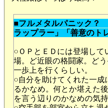
る絵ですが、ひょっとして
■フルメタルパニック？
■ハチマキの退院の手続き
ラップラー」「善意のト
ナベ。病室で見たものは
ノ。一緒に遊ぼうと言わ
○ＯＰとＥＤには登場して
つき、病室の外に出てしま
場。ど近眼の格闘家。どう
一歩上を行くらしい。
○実は既に焼き餅を焼く位
○自分を助けてくれた一成
んですね。ちょっと意外
るかなめ。何とか堪えた
を言う辺りのかなめの気
■リュシーを付き合って貰
○空手部を部室から立ち退