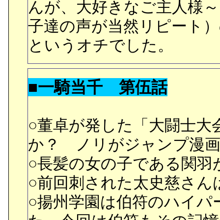
口づけ、自分がずっと孝
んが、大好きなご主人様～
すると、自ら進んで服を脱
子達の声が当然リピート）
し続けていた髪を切って
というオチでした。
ないことからアパートを
ットで裸でいる水月の姿。
■一騎当千 第伍話
たことを初めて知るのだ
○董卓が発した「大闘士大
○今回は過去話。水月と孝
か？ ノリがジャンプ漫
かを１話かけて描いてい
○長髪の女の子である関羽
○水月の新入社員時代。会
○前回刺された太史慈さん
け出して孝之に家に通い詰
○揚州学園は伯符のハイパ
き留めていなければ…と