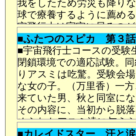
れたレイちゃんとまこち
我をしたため労災も降り
なのかと思っていたらし
んがいません。
球で療養するように薦め
い。
○デート先の遊園地はLaq
宙飛行士は宇宙に居るのが
○志貴が吐いたので、薬を
○迷路（入り口だけはLaq
■ふたつのスピカ 第３
にいたキャリア二十数年
イド。中には生理痛の薬
元基とハンカチで手を繋
は、ハチマキにトレーニ
■宇宙飛行士コースの受験
常識の無さっぷりです。
な壁に分断されてしまい
閉鎖環境での適応試験。同
○ビルの屋上から街を見て
思ったら、単純に元基お
○忍者の皆さんは、とっと
りアスミは吃驚。受験会場
この街に以前来たことがあ
いなのがちょっと拍子抜
慣れていた方が、そっと
な女の子。（万里香）一方
生きてきたのだと言う事
○その後、元基お兄さんと
うか。忍者グッズが置き
来ていた男、秋と同室にな
は無いのかな？
きり、アニメ版通りにまこ
ト（笑）
その内容に、当初から脱落
○志貴の無題外出に気づい
かと思いきや、元基お兄
められたアスミ達に与え
のかな？
で、そういう展開にはな
○タナベが忍者ごっこと言
■カレイドスター 汗と