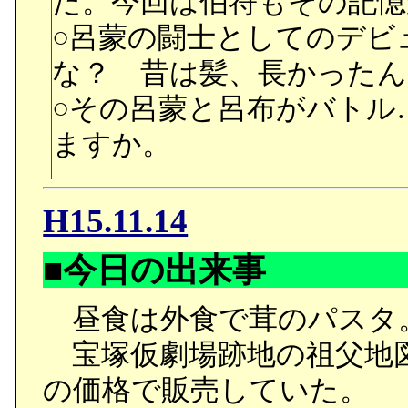
た。今回は伯符もその記憶
ことは知らない慎二には
○呂蒙の闘士としてのデビ
でしょう。印象的なのは、
な？ 昔は髪、長かったん
水月が孝之の家に通い詰
○その呂蒙と呂布がバトル
の仲を決定的証拠を目撃す
ますか。
のことを信頼しきってい
冷やかしていた様子から
H15.11.14
が、こういう部分を見る
■今日の出来事
ね、多分。
○遙の事故の時は指輪、そ
昼食は外食で茸のパスタ
はマグカップを買って貰
宝塚仮劇場跡地の祖父地図に
用している海豚とタコの
の価格で販売していた。