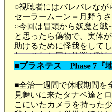
っているし。
○視聴者にはバレバレなが
○学食のシーン。学校に来
セーラームーン＝月野う
に、シエル先輩がそんな
○今回は冒頭から妖魔と戦
りに猛然と立ち上がる。彼
と思ったら偽物で、実体が
心配しているだけ…以上
助けるために怪我をして
ょうか。取りあえず、事
れ、それと同じ位置が破
も志貴にラブラブとしか
■プラネテス Phase 7
持っていることから誤解
ド、シエル先輩で四角関
基の母親に繕って貰って
翡翠さんと秋葉で六角関係
るのですが……と言うこ
■全治一週間で休暇期間を
○今回の使徒は行方不明に
ド仮面はコスプレという
見舞いに来たタナベ達と
を殺すことはなかなか出
○元基お兄さんをデートに
こにいたカメラを持った
を殺人鬼だと言っていたの