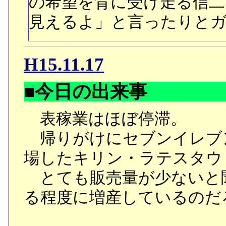
の希望を背に受け走る信二
明らかとなったので、出
見えるよ」と言ったりと
でしようね。
H15.11.17
■しかしノノは、そんな自
■今日の出来事
初に地球に行く時は、海
地球は暮らす所では無く
表稼業はほぼ停滞。
広がる月の砂漠を「私の
帰りがけにセブンイレブ
そこはただの砂漠にしか
場したキリン・ラテスタウ
とても販売量が少ないと
○まさかこんな所で、ハチ
る程度に増産しているのだ
シーンが拝めるとは。オ