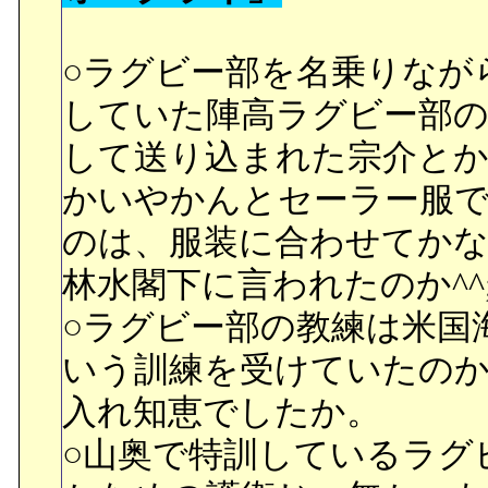
がいるのを発見し、車は急
○ラグビー部を名乗りなが
の宇宙服を着ることもせ
していた陣高ラグビー部の
ンド。ローランドは、長年
して送り込まれた宗介と
果、白血病となっていた
かいやかんとセーラー服
のだ。20年間も宇宙を愛
のは、服装に合わせてか
打ちだ。だがこれで、俺
林水閣下に言われたのか^^;;
ドは息絶える。
○ラグビー部の教練は米国
いう訓練を受けていたの
○ローランドさんが歩いて
入れ知恵でしたか。
た二人。月面ゴルフは誰
○山奥で特訓しているラグ
出せるらしい。風の影響