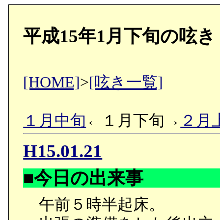
平成15年1月下旬の呟き
[HOME]
>
[呟き一覧]
１月中旬
←１月下旬→
２月
H15.01.21
■今日の出来事
午前５時半起床。