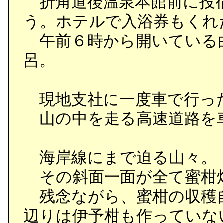
折角道後温泉本館前に投
う。ホテルで入浴券もくれ
午前６時から開いている
呂。
現地支社に一度車で行っ
山の中を走る高速道路を
海岸線にまで迫る山々。
その斜面一面が全て蜜柑
残念ながら、蜜柑の収穫
辺りは伊予柑も作っていな