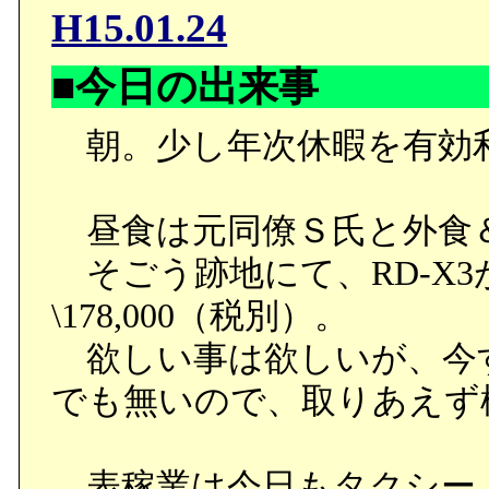
H15.01.24
■今日の出来事
朝。少し年次休暇を有効
昼食は元同僚Ｓ氏と外食
そごう跡地にて、RD-X
\178,000（税別）。
欲しい事は欲しいが、今
でも無いので、取りあえず
表稼業は今日もタクシー。