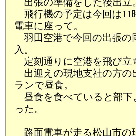
出張の準備をした後出立
飛行機の予定は今回は11
電車に座って。
羽田空港で今回の出張の
入。
定刻通りに空港を飛び立ち
出迎えの現地支社の方の
ランで昼食。
昼食を食べていると部下
った。
路面電車が走る松山市の