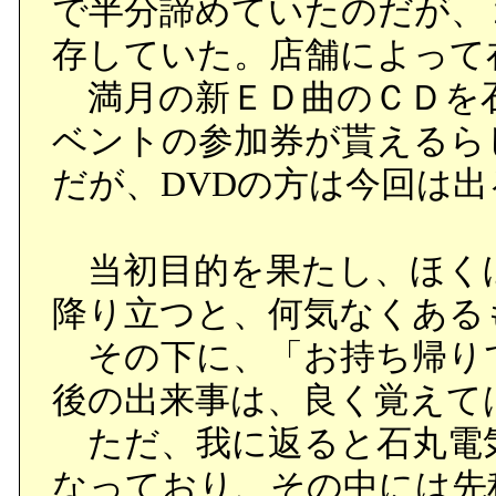
で半分諦めていたのだが、
存していた。店舗によって
満月の新ＥＤ曲のＣＤを石
ベントの参加券が貰えるら
だが、DVDの方は今回は
当初目的を果たし、ほく
降り立つと、何気なくある
その下に、「お持ち帰り
後の出来事は、良く覚えて
ただ、我に返ると石丸電
なっており、その中には先