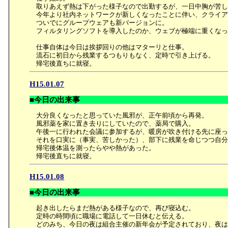
取りあえず熱は下がった様子なので出勤するが、一日中胸が苦し
今年より社内ネットワークが新しくなったことに伴い、クライア
ついでにグループウェアも新バージョンに。
フィルタリングソフトを導入したのか、ウェブが極端に重くなっ
仕事自体は今日は挨拶回りの他はマターリと仕事。
流石に初日から残業するつもりもなく、定時で引き上げる。
帰宅後直ちに就寝。
H15.01.07
■今日の出来事
大分良くなったと思っていた風邪が、正午前頃から再発。
風邪薬を家に置き去りにしていたので、薬局で購入。
午後一に行われた会議に参加するが、暖房が吹き付ける先に座っ
それを口実に（事実、苦しかった）、部下に残業を命じつつ自分
帰宅後体温を測ったらやや熱があった。
帰宅後直ちに就寝。
H15.01.08
■今日の出来事
起き出したらまだ熱がある様子なので、再び寝込む。
定時の時間頃に職場に電話して一日休むと伝える。
どのみち、今日の夜は組合主催の新年会が予定されており、夜は