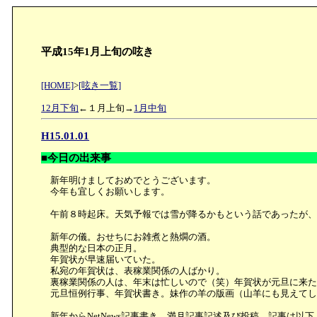
平成15年1月上旬の呟き
[HOME]
>
[呟き一覧]
12月下旬
←１月上旬→
1月中旬
H15.01.01
■今日の出来事
新年明けましておめでとうございます。
今年も宜しくお願いします。
午前８時起床。天気予報では雪が降るかもという話であったが、
新年の儀。おせちにお雑煮と熱燗の酒。
典型的な日本の正月。
年賀状が早速届いていた。
私宛の年賀状は、表稼業関係の人ばかり。
裏稼業関係の人は、年末は忙しいので（笑）年賀状が元旦に来た
元旦恒例行事、年賀状書き。妹作の羊の版画（山羊にも見えてし
新年からNetNews記事書き。満月記事記述及び投稿。記事は以