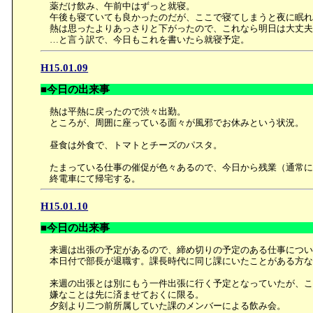
薬だけ飲み、午前中はずっと就寝。
午後も寝ていても良かったのだが、ここで寝てしまうと夜に眠れ
熱は思ったよりあっさりと下がったので、これなら明日は大丈夫
…と言う訳で、今日もこれを書いたら就寝予定。
H15.01.09
■今日の出来事
熱は平熱に戻ったので渋々出勤。
ところが、周囲に座っている面々が風邪でお休みという状況。
昼食は外食で、トマトとチーズのパスタ。
たまっている仕事の催促が色々あるので、今日から残業（通常に
終電車にて帰宅する。
H15.01.10
■今日の出来事
来週は出張の予定があるので、締め切りの予定のある仕事につい
本日付で部長が退職す。課長時代に同じ課にいたことがある方な
来週の出張とは別にもう一件出張に行く予定となっていたが、こ
嫌なことは先に済ませておくに限る。
夕刻より二つ前所属していた課のメンバーによる飲み会。