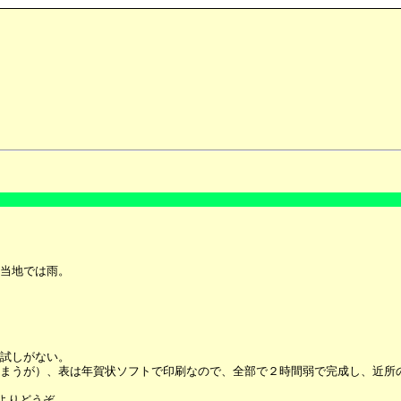
当地では雨。
試しがない。
まうが）、表は年賀状ソフトで印刷なので、全部で２時間弱で完成し、近所
下よりどうぞ。