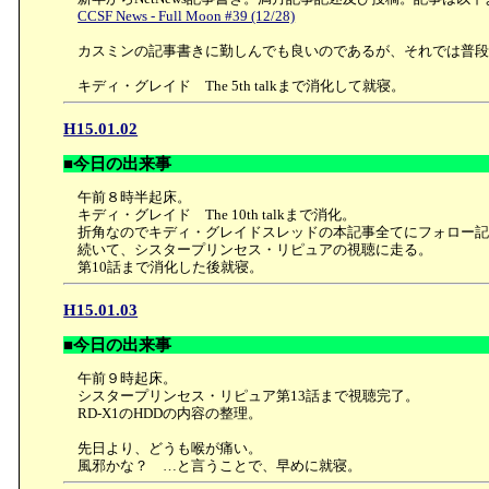
CCSF News - Full Moon #39 (12/28)
カスミンの記事書きに勤しんでも良いのであるが、それでは普段
キディ・グレイド The 5th talkまで消化して就寝。
H15.01.02
■今日の出来事
午前８時半起床。
キディ・グレイド The 10th talkまで消化。
折角なのでキディ・グレイドスレッドの本記事全てにフォロー記
続いて、シスタープリンセス・リピュアの視聴に走る。
第10話まで消化した後就寝。
H15.01.03
■今日の出来事
午前９時起床。
シスタープリンセス・リピュア第13話まで視聴完了。
RD-X1のHDDの内容の整理。
先日より、どうも喉が痛い。
風邪かな？ …と言うことで、早めに就寝。