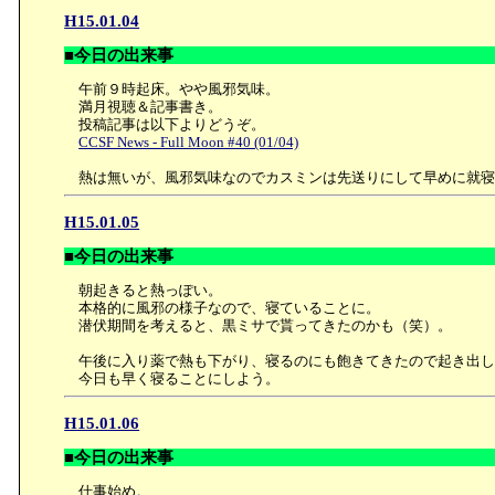
H15.01.04
■今日の出来事
午前９時起床。やや風邪気味。
満月視聴＆記事書き。
投稿記事は以下よりどうぞ。
CCSF News - Full Moon #40 (01/04)
熱は無いが、風邪気味なのでカスミンは先送りにして早めに就寝
H15.01.05
■今日の出来事
朝起きると熱っぽい。
本格的に風邪の様子なので、寝ていることに。
潜伏期間を考えると、黒ミサで貰ってきたのかも（笑）。
午後に入り薬で熱も下がり、寝るのにも飽きてきたので起き出し
今日も早く寝ることにしよう。
H15.01.06
■今日の出来事
仕事始め。