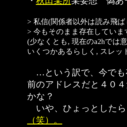
・
秋田某所
某妄想 偽あ
> 私信(関係者以外は読み飛ば
> 今もそのまま存在しています。
(少なくとも, 現在のa2hで
いくつかあるらしく, スレ
…という訳で、今でも
前のアドレスだと４０４
かな？
いや、ひょっとしたら
（笑）。