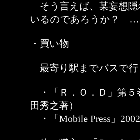
そう言えば、某妄想隠
いるのであろうか？ …
・買い物
最寄り駅までバスで行
・「Ｒ．Ｏ．Ｄ」第５
田秀之著）
・「Mobile Press」20