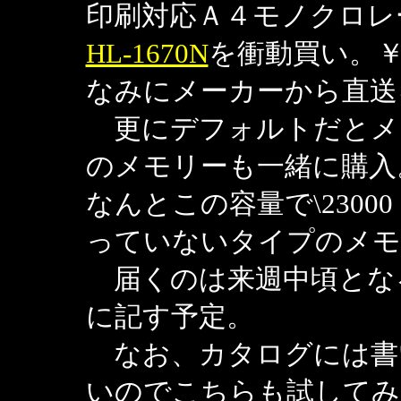
印刷対応Ａ４モノクロレ
HL-1670N
を衝動買い。
なみにメーカーから直送
更にデフォルトだとメモ
のメモリーも一緒に購入
なんとこの容量で\230
っていないタイプのメモ
届くのは来週中頃とな
に記す予定。
なお、カタログには書い
いのでこちらも試してみ