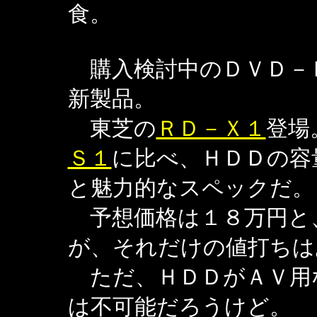
食。
購入検討中のＤＶＤ－
新製品。
東芝の
ＲＤ－Ｘ１
登場。
Ｓ１
に比べ、ＨＤＤの容
と魅力的なスペックだ。
予想価格は１８万円と
が、それだけの値打ちは
ただ、ＨＤＤがＡＶ用
は不可能だろうけど。