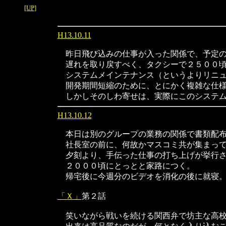
[UP]
H13.10.11
昨日飛び込みの仕事が入った関係で、予定の
遅れを取り戻すべく、タクシーで２５００頃
システムメインテナンス（というよりリニュ
開発期間短縮のために、とにかく複雑な仕様
しかしそのしわ寄せは、実際にこのシステム
H13.10.12
本日は別のグループの業務の関係で書類配
社長室の前に、何故かマスコミ共が集まって
夕刻より、手伝った仕事の打ち上げが挙行さ
２０００頃にとっとと家路につく。
帰宅後に今週分のビデオを消化の後に就寝
「Ｘ」
第２話
笑いながら戦いを続ける関西弁で坊主な高校