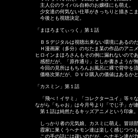
主人公のライバル自称のお嬢様にも萌え。
少女達の何気ない仕草がきっちりと描きこま
今後とも視聴決定。
「まほろまてぃっく」第１話
ＢＳデジタルは視聴出来ない環境にあるのだ
Ｈ漫画家（多分）のぢたま某の作品のアニメ
ヒロインまほろさんもその例に漏れないので
感想だが、「原作通り」としか書きようが無
今回の見所はもちろんお風呂に裸で背中を流
価格次第だが、ＤＶＤ購入の価値はあるかと
「カスミン」第１話
「飛べ！イサミ」「コレクターユイ」等々な
ながら「ちゃお」は今月号より「でじ子」が
第１話は純然たるキッズアニメという印象
しっかり者の元気娘、カスミに萌え。冒頭部
霞家に巣くうヘナモン達は楽しく感じつつも
この手の話には疎いのだが、ヘナモン達が力を