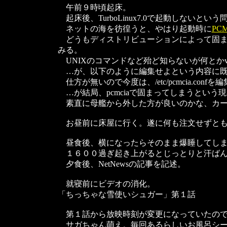
午前９時頃起床。
起床後、TurboLinux7.0で起動しないと
ネットの海を彷徨うと、やはり起動時に
PC
どうもディストリビューションによって固ま
みる。
UNIXのコマンドなど殆ど知らないが何とかviで/etc/
…が、以下のように編集せよという内容に既
仕方が無いので今度は、/etc/pcmcia.conf
…が結局、pcmciaで固まってしまうという
素直に母艦から外した方が良いのかな、カー
お昼前に床屋に行く。遂に何も注文せずとも
昼食後、横になったらそのまま爆睡してし
１６００過ぎ起き上がるとじっとりと汗ばん
夕食後、NetNewsの記事を記述。
就寝前にビデオの消化。
「ちっちゃな雪使いシュガー」第１話
第１話から放映時刻が変更になっていたので
サガちゃん萌え。毎回あるらしいお風呂シー