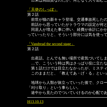
出来は高品質なのだが、何となく入り込むこ
「天使のしっぽ」
第２話
前世が猫の新キャラ登場。交通事故死したの
前話から思っていたがトラウマの設定が何と
同居人が増えた事に伴い、経費が余計にかか
っていったりと、そういう部分には気を使っ
「Vandread the second stage」
第２話
出産話。とんでも無い場所で産気づいてしま
…で、こういう時は男はさっぱり役に立たな
第１話だけでは目立たなかったが、ミスティ
このままだと、「教えてあ・げ・る」といっ
地球から人類が旅立っていった後で、クロー
「刈り取り」という事らしい。
途中から見たのでついていけるのか心配であ
H13.10.13