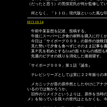
（だったと思う）の荒俣宏氏が何か監修して
何となく、「トトロ」現代版といった風な印
H13.10.14
午前中某妄想を記述、投稿する。
午後にスーパーに夕食の材料を購入に行くが
今日は「サイボーグ００９」の新作の放映日
見た勢いで夕食も食べずにそのまま記事を書
某Ｐ氏を初めとするf.r.aの面々からの感想
先週のビデオの残りを消化した後就寝す。
「サイボーグ００９」第１話『誕生』
テレビシリーズとしては実に２２年振りの本
メカニックが昔の原作然としたやけにアナク
いるのでは無かろうか。
旧作のリメイクというよりは、原作を当時の
メ）を知っている我々の世代はともかくも、