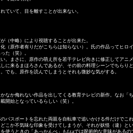
れていて、目を離すことが出来ない。
が（中略）により視聴することが出来た。
化（原作者有りだがこちらは知らない）。氏の作品ってヒロイ
あった（笑）。
い。まさに、原作の萌え所を若干テレビ向きに修正してアニメ
しに来るまほろさんであるが、その前の料理シーンでちらりと
。でも、原作を読んでしまうとそれも微妙な気がする。
かなか侮れない作品を出してくる教育テレビの新作。なお「ち
連載開始となっているらしい（笑）。
。
のパスポートを忘れた両親を自転車で追いかける件だけでこれ
どこか不気味な印象を受けてしまうが、それが妖怪（違）とい
使うときの「あっかんべ」もf.r.aでは呪術的な意味がある