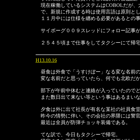
現在稼働しているシステムはCOBOLだが、
で、新規に作成する時は使用言語は原則とし
１１月中には仕様を纏める必要があるとの事
サイボーグ００９スレッドにフォロー記事が
２５４５頃まで仕事をしてタクシーにて帰宅
H13.10.16
昼食は外食で「うすけぼー」なる変な名前の
変な名前だと思っていたら、何でも北欧だか
部下が午前中休むと連絡が入っていたのでど
また数日出て来ない等という事はあるまい
夕食は外に出て社長が有名な某社の社員食
昨今の情勢に伴い、その会社の界隈には警官
最近は全員が防弾チョッキ装備である。
てな訳で、今日もタクシーで帰宅。