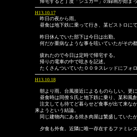
帰宅すると丁度「シュガー」の録画が始まっ
H13.10.17
昨日の夜から雨。
昼食は地下鉄に乗って行き、某ビストロにて
昨日休んでいた部下は今日は出勤。
何だか重病なような事を呟いていたがその都
疲れたので今日は定時で帰宅する。
帰りの電車の中で呟きを記述。
たくさんついていた００９スレッドにフォロ
H13.10.18
朝より雨。台風接近によるものらしい。更に
昼食時は同僚Ｓ氏と地下鉄に乗り、某和風創
注文しても待てど暮らせど食事が出て来なか
来ようという結論。
同じ建物内にある焼き肉屋は繁盛していたが
夕食も外食。近隣に唯一存在するファミレス