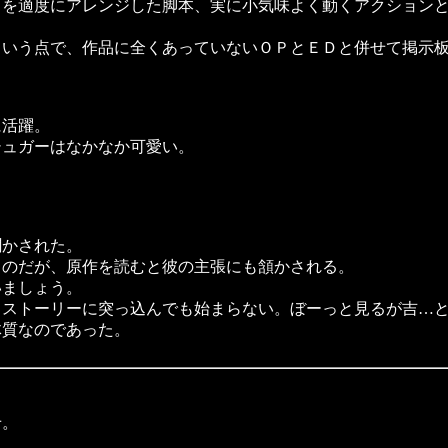
を適度にアレンジした脚本、実に小気味よく動くアクションと
いう点で、作品に全くあっていないＯＰとＥＤと併せて掲示板
活躍。
ュガーはなかなか可愛い。
。
かされた。
のだが、原作を読むと彼の主張にも頷かされる。
ましょう。
ストーリーに突っ込んでも始まらない。ぼーっと見るが吉…と
体質なのであった。
せ。
。