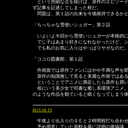
という些細な点を除けば、原作のエピソード
ず記事を記述してしまった程だ。
問題は、第１話の出来を今後維持できるかと
「ちっちゃな雪使いシュガー」第２話
いよいよ今回から雪使いシュガーが本格的に
でじ子はあまり好きになれなかったけど、シ
でも私のお気に入りはやっぱりサガなのだ
「ココロ図書館」第１話
作画面では原作ファンにはやや不満な声を聞
原作の知識無しで見ると美麗な作画ではある
ということでアニメに満足したら原作も買い
俗にいう美少女で司書な癒し系環境アニメ。
のような作品を観ていると眠くなってしまう
H13.10.15
午後より出入りのＳＥと２時間程打ち合わ
予め用意していた資料を基に説明の後協議