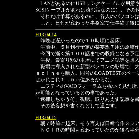
LANがあるのにUSBリンクケーブルが用意さ
SCSIケーブルがあれば済む話なのに）、その
それだけ予算があるのに、各人のパソコンは普
…と、日付が変わった事務室で仕事終了後に
H13.04.14
昨晩は遅かったので１０時頃に起床。
午前中、５月刊行予定の某妄想７用の原稿作
今回で漸く第１００話までの収録となる予定
午後、最寄り駅の本屋にてアニメ誌等を購
職場に導入された新型パソコンの影響で、大
ａｚｉｎｅを購入。同号のLOADTESTのペー
はかれこれ１．５㎏位あるからな。
ニフティのVAIOフォーラムを覗いて見た所、本
が可能となっているとの事であった。
「逮捕しちゃうぞ」視聴。取りあえず記事を
その後妄想を書くなどして過ごす。
H13.04.15
朝７時前に起床。そう言えば日韓合作３Ｄア
ＮＯＩＲの時間も変わっていたのか後ろ半分