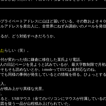
プライベートアドレスに山ほど届いている。その数およそ４
ルアドレスを差出人に、全世界にねずみ講紛いのメールを発信
るが、どう対処すべきだろうか。
いた
らしい（笑）。
付が変わった頃に鎌倉に移住した某氏より電話。
eで人の日記ページを見ようと試みているが、最大字数制限で月
そも読めないとか。i-modeってEUCは未対応なのね。
Tでも同様の事例が発生しているとの情報を得る。ひょっとす
購入。
が積み上がり異様な光景。
程。
と、USBマウス（全てのパソコンにマウスが付属しているの
意図を疑う一品が山程積み上げられていた。