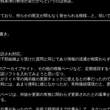
残業簿の整理が楽だからというのは余談。
ており、何らかの呪文が間もなく発せられる模様…と、呟いて
事書き。
。
訪され対応。
下部組織より受けた質問と同じであり情報の流通が相変わらず
wsのアーカイブサイト、その他の情報ページなど、定期巡回す
確認ソフトを入れてみようと思い立つ。
Ｄ
が２ｃｈ等の掲示板の更新チェックに使えるとの事だったの
時には、あまり便利に感じなかったが、常時接続環境だと、更
ページは、何故か更新の有無に関わらず更新されたとの返事が
する。
仕事があったので、午前２時半頃まで仕事をして、タクシー