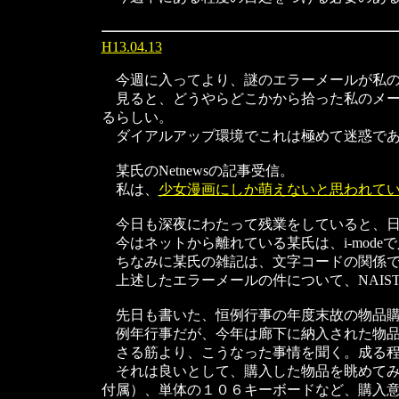
H13.04.13
今週に入ってより、謎のエラーメールが私の
見ると、どうやらどこかから拾った私のメー
るらしい。
ダイアルアップ環境でこれは極めて迷惑であ
某氏のNetnewsの記事受信。
私は、
少女漫画にしか萌えないと思われて
今日も深夜にわたって残業をしていると、日
今はネットから離れている某氏は、i-mod
ちなみに某氏の雑記は、文字コードの関係でそも
上述したエラーメールの件について、NAIS
先日も書いた、恒例行事の年度末故の物品
例年行事だが、今年は廊下に納入された物品
さる筋より、こうなった事情を聞く。成る
それは良いとして、購入した物品を眺めてみる
付属）、単体の１０６キーボードなど、購入