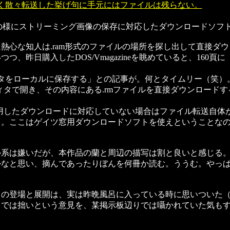
しく散々転送した挙げ句に手元にはファイルは残らない。
01の様にストリーミング画像の保存に対応したダウンロードソフ
心な知人は.ram形式のファイルの場所を探し出して直接ダ
、昨日購入したDOS/Vmagazineを眺めていると、160
タをローカルに保存する」との記事が。何とタイムリー（笑）
タで開き、その内容にある.rmファイルを直接ダウンロードす
トを使用したダウンロードに対応していない場合はファイル転送自
リ。ここはゲイツ窓用ダウンロードソフトを使えということな
系は嫌いだが、本作品の蘭と周辺の描写は割と良いと感じる
なと思い、摘んであったりぼんを何冊か読む。ううむ。やっぱ
の登場と展開は、実は昨晩風呂に入っている時に思いついた
では拙いという意見を、某掲示板辺りでは囁かれていた気もす