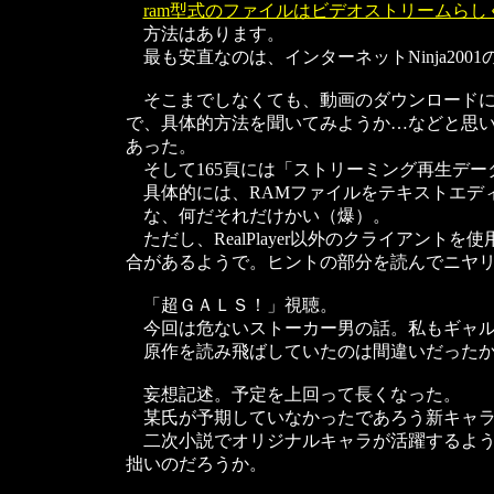
ram型式のファイルはビデオストリームら
方法はあります。
最も安直なのは、インターネットNinja20
そこまでしなくても、動画のダウンロードに熱
で、具体的方法を聞いてみようか…などと思いつつ
あった。
そして165頁には「ストリーミング再生デー
具体的には、RAMファイルをテキストエディ
な、何だそれだけかい（爆）。
ただし、RealPlayer以外のクライアン
合があるようで。ヒントの部分を読んでニヤ
「超ＧＡＬＳ！」視聴。
今回は危ないストーカー男の話。私もギャル
原作を読み飛ばしていたのは間違いだったか
妄想記述。予定を上回って長くなった。
某氏が予期していなかったであろう新キャラ
二次小説でオリジナルキャラが活躍するよう
拙いのだろうか。