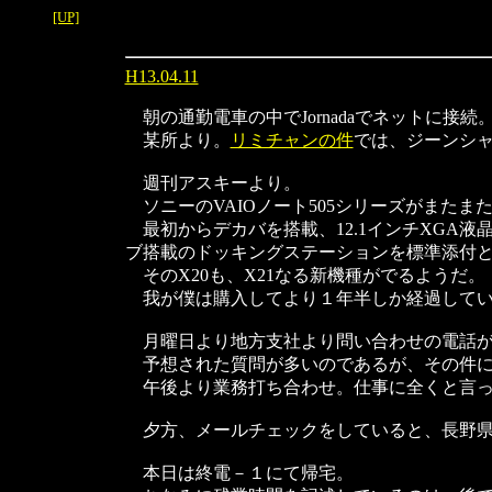
[UP]
H13.04.11
朝の通勤電車の中でJornadaでネットに接続
某所より。
リミチャンの件
では、ジーンシ
週刊アスキーより。
ソニーのVAIOノート505シリーズがまたま
最初からデカバを搭載、12.1インチXGA液晶、
ブ搭載のドッキングステーションを標準添付
そのX20も、X21なる新機種がでるようだ。
我が僕は購入してより１年半しか経過してい
月曜日より地方支社より問い合わせの電話が
予想された質問が多いのであるが、その件に
午後より業務打ち合わせ。仕事に全くと言っ
夕方、メールチェックをしていると、長野県
本日は終電－１にて帰宅。