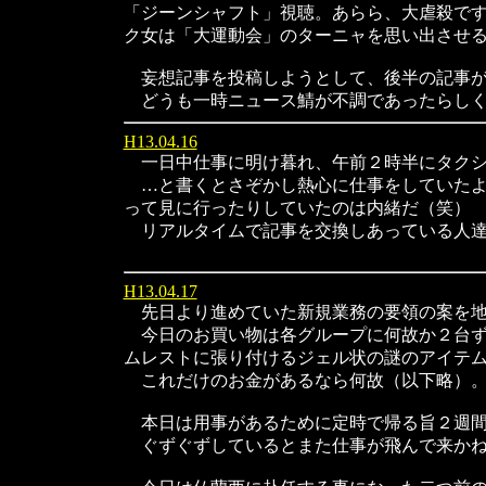
「ジーンシャフト」視聴。あらら、大虐殺で
ク女は「大運動会」のターニャを思い出させ
妄想記事を投稿しようとして、後半の記事が
どうも一時ニュース鯖が不調であったらしく
H13.04.16
一日中仕事に明け暮れ、午前２時半にタクシ
…と書くとさぞかし熱心に仕事をしていたようにも
って見に行ったりしていたのは内緒だ（笑）
リアルタイムで記事を交換しあっている人達
H13.04.17
先日より進めていた新規業務の要領の案を地
今日のお買い物は各グループに何故か２台ず
ムレストに張り付けるジェル状の謎のアイテ
これだけのお金があるなら何故（以下略）
本日は用事があるために定時で帰る旨２週間
ぐずぐずしているとまた仕事が飛んで来かね