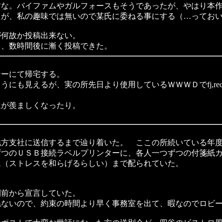
すな。バイファムやガルフォースもそうであったが、やはり本
るが、私の趣味では無いので某氏に委ねる事にする（…ってお
何故か投稿出来ない。
、数時間後に漸く投稿できた。
ーにて帰宅する。
見えるが、実の所先日より使用しているＷＷＷＤでfj,rec,an
が羨ましくなったり。
方支社に送信するまで辿り着いた。 ここの所続いている年度
つのＵＳＢ接続ラベルプリンターに、各人一つずつの付箋紙カ
ム（ストレスを和らげるらしい）まで配られていた。
。
前から宣言していた。
ないので、約束の時間より早く事務室を出て、暇なのでロビー