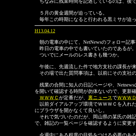
ちなみに残業時間を記述しているのは、後で
５月の黄金週間が迫っている。
毎年この時期になると行われる黒ミサが迫っ
H13.04.12
朝の電車の中にて、NetNewsのフォロー記
昨日の電車の中でも書いていたのであるが
ついでにメールのレス書きも幾つか。
午後に、先週流した件で地方支社の課長が来
その場で出た質問事項は、以前にその支社の
残業の合間に知人の日記ページや、Netne
を開いて確認する時間が勿体ないので、更新
ＷＷＷＣ
が定番だが、
裏ニュース
で
ＷＷＷ
以前ダイアルアップ環境でＷＷＷＣを入れた
にブラウザを開かなくて良いし。
それで気づいたのだが、岡山県の某氏の雑記
で、雑記の一覧ページを確認するように変更
今週中にある程度の目処をつける必要のある