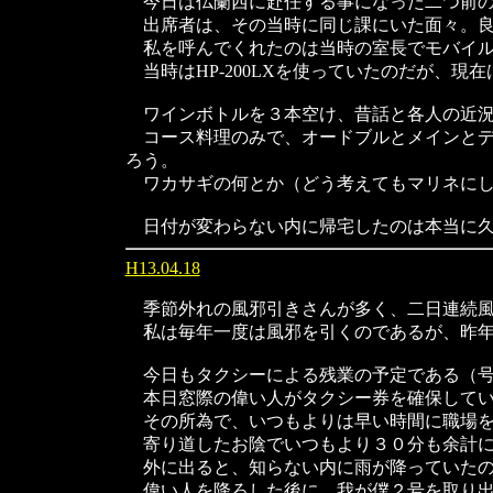
今日は仏蘭西に赴任する事になった二つ前の
出席者は、その当時に同じ課にいた面々。良
私を呼んでくれたのは当時の室長でモバイル
当時はHP-200LXを使っていたのだが、
ワインボトルを３本空け、昔話と各人の近況
コース料理のみで、オードブルとメインとデ
ろう。
ワカサギの何とか（どう考えてもマリネにし
日付が変わらない内に帰宅したのは本当に久
H13.04.18
季節外れの風邪引きさんが多く、二日連続風
私は毎年一度は風邪を引くのであるが、昨年
今日もタクシーによる残業の予定である（
本日窓際の偉い人がタクシー券を確保してい
その所為で、いつもよりは早い時間に職場を
寄り道したお陰でいつもより３０分も余計に
外に出ると、知らない内に雨が降っていた
偉い人を降ろした後に、我が僕２号を取り出