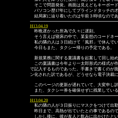
そこで問題発覚。画面は見えどもキーボード
パソコン歴17年にしてブラインドタッチの
結局家に辿り着いたのは午前３時頃なのであ
H13.04.19
昨晩遅かった所為で久々に遅刻。
そう言えば寝床の中で、某妄想のコードネー
私の隣の人は３日続けて「風邪」で休んでい
今日もまた、タクシー帰りの予定である。
新規業務に関する稟議書を起案して回し始
この稟議書は今年より一太郎形式の様式が作
で記入するものであった。手書きで書くのが
ン化された訳であるが、どうせなら電子決裁
このページの更新が遅れていて、大変申し
また、タクシー券を確保せずに残業している
H13.04.20
私の隣の人が３日振りにマスクをつけて出
昨日まで、高熱が出ていたとの事であるので
しかし後に、彼が友人と飲みに出かけたとい