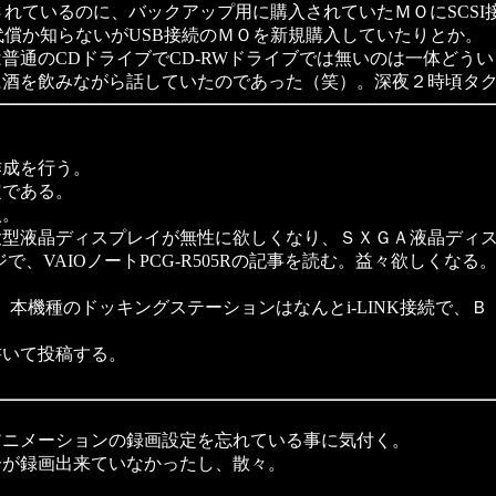
れているのに、バックアップ用に購入されていたＭＯにSCSI接
代償か知らないがUSB接続のＭＯを新規購入していたりとか。
通のCDドライブでCD-RWドライブでは無いのは一体どうい
酒を飲みながら話していたのであった（笑）。深夜２時頃タク
成を行う。
である。
入。
型液晶ディスプレイが無性に欲しくなり、ＳＸＧＡ液晶ディス
ジで、VAIOノートPCG-R505Rの記事を読む。益々欲しく
機種のドッキングステーションはなんとi-LINK接続で、ＢＩＯ
書いて投稿する。
ニメーションの録画設定を忘れている事に気付く。
が録画出来ていなかったし、散々。