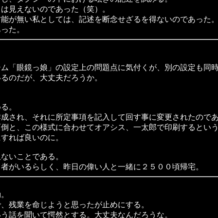
は見えないのであった（笑）。
才能が無い私としては、記述を断念せざるを得ないのであった
った。
ム「眼鏡っ娘」の設定上の問題点に気付くが、別の設定も同時
るのだが、大丈夫だろうか。
める。
成され、それに所定事項を記入して回す事に変更されたのであ
面倒と、この様式に合わせてオアシス、一太郎で印刷するとい
にすれば良いのに。
訳ないことである。
者がいるらしく、昨日の偉い人と一緒に２５００頃帰宅。
勤。
、残業を命じようと思ったが止めにする。
う話を聞いて愕然とする。大丈夫なんだろうな。