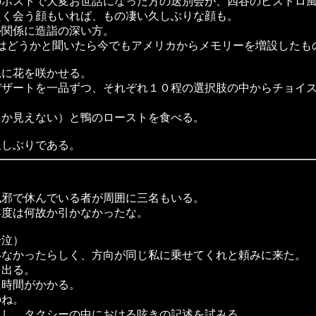
ポストで大変お世話になった方の送別会が、四谷のビストロ風
く会う顔もいれば、もの凄い久しぶりな顔も。
関係に造詣の深い方。
現在はどうかと聞いたら今でもアメリカからメモリーを増設した
に花を咲かせる。
ザートを一品ずつ、それぞれ１０程の選択肢の中からチョイス
か見えない）と鴨のローストを食べる。
しぶりである。
邪で休んでいる者が周囲に三名もいる。
度は何故か引かなかったな。
号泣）
なかったらしく、方向が同じ私に乗せてくれと頼みに来た。
出る。
時間がかかる。
のね。
し、タクシーの中における呟きの記述を試みる。