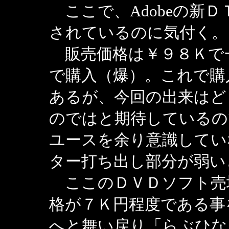
ここで、Adobeの新ＤＴ
されているのに気付く。
販売価格は￥９８Ｋで
で購入（爆）。これで購
あるが、今回の出来はど
のではと期待しているの
ユースを余り意識してい
ター打ち出し部分が弱い
ここのＤＶＤソフト売
格が７Ｋ円程度である事
へと舞い戻り「らぶひな