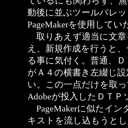
ているにも関わらず、無
動後に並ぶツールパレットはA
PageMakerを使用し
取りあえず適当に文章
え、新規作成を行うと、
る事に気付く。普通、Ｄ
がＡ４の横書き左綴じ設
い。この一点だけを取っ
Adobeが投入したＤＴ
PageMakerに似た
キストを流し込もうとしてP