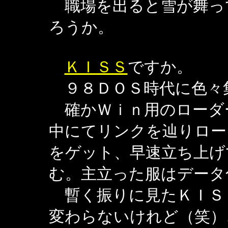
職場を出ると雪が舞っ
ろうか。
ＫＩＳＳ
ですか。
９８ＤＯＳ時代に色々
確かＷｉｎ用のローダ
中にてリンクを辿りロー
をゲット、早速立ち上げ
む。主立った服はデータ
暫く振りに見たＫＩＳ
変わらないけれど（笑）